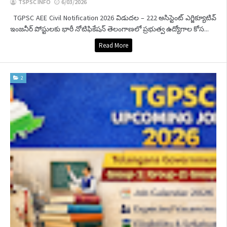
TSPSC INFO
6/03/2026
TGPSC AEE Civil Notification 2026 విడుదల – 222 అసిస్టెంట్ ఎగ్జిక్యూటివ్
ఇంజనీర్ పోస్టులకు భారీ నోటిఫికేషన్ తెలంగాణలో ప్రభుత్వ ఉద్యోగాల కోస...
Read More
2