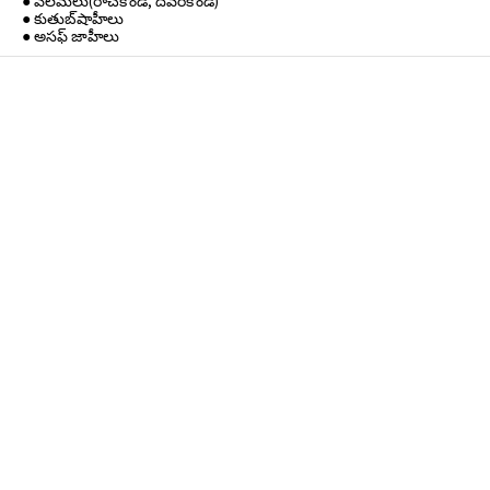
● వెలమలు(రాచకొండ, దేవరకొండ)
● కుతుబ్‌షాహీలు
● అసఫ్ జాహీలు