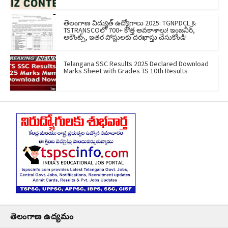
తెలంగాణ విద్యుత్ ఉద్యోగాలు 2025: TGNPDCL &
TSTRANSCOలో 700+ కొత్త అవకాశాలు! ఇంజనీర్,
అకౌంట్స్, ఇతర పోస్టులకు దరఖాస్తు చేసుకోండి!
Telangana SSC Results 2025 Declared Download
Marks Sheet with Grades TS 10th Results
తెలంగాణ ఉద్యమం