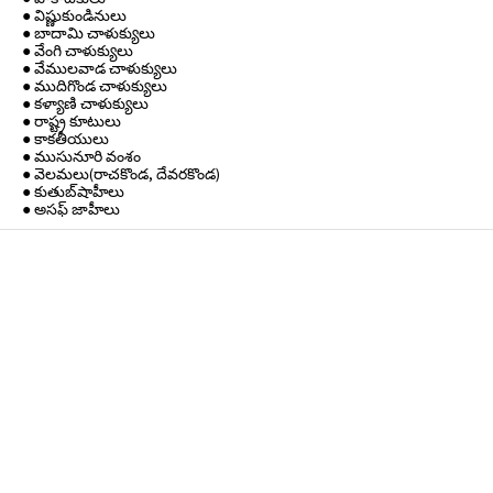
● విష్ణుకుండినులు
● బాదామి చాళుక్యులు
● వేంగి చాళుక్యులు
● వేములవాడ చాళుక్యులు
● ముదిగొండ చాళుక్యులు
● కళ్యాణి చాళుక్యులు
● రాష్ట్ర కూటులు
● కాకతీయులు
● ముసునూరి వంశం
● వెలమలు(రాచకొండ, దేవరకొండ)
● కుతుబ్‌షాహీలు
● అసఫ్ జాహీలు