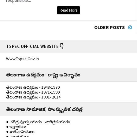
responsible...
Read More
OLDER POSTS
TSPSC OFFICIAL WEBSITE 👇
Www.tspsc.gov.in
తెలంగాణ ఉద్యమం - రాష్ట్ర ఆవిర్భావం
తెలంగాణ ఉద్యమం - 1948-1970
తెలంగాణ ఉద్యమం - 1971-1990
తెలంగాణ ఉద్యమం - 1991- 2014
తెలంగాణ సామాజిక, సాంస్కృతిక చరిత్ర
● చరిత్ర పూర్వ యుగం - చారిత్రక యుగం
● ఇక్ష్వాకులు
● శాతవాహనులు
● వాకాటకులు