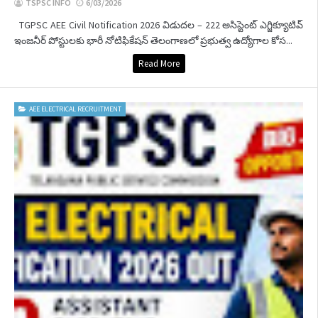
TSPSC INFO
6/03/2026
TGPSC AEE Civil Notification 2026 విడుదల – 222 అసిస్టెంట్ ఎగ్జిక్యూటివ్
ఇంజనీర్ పోస్టులకు భారీ నోటిఫికేషన్ తెలంగాణలో ప్రభుత్వ ఉద్యోగాల కోస...
Read More
AEE ELECTRICAL RECRUITMENT