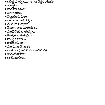
● చరిత్ర పూర్వ యుగం - చారిత్రక యుగం
● ఇక్ష్వాకులు
● శాతవాహనులు
● వాకాటకులు
● విష్ణుకుండినులు
● బాదామి చాళుక్యులు
● వేంగి చాళుక్యులు
● వేములవాడ చాళుక్యులు
● ముదిగొండ చాళుక్యులు
● కళ్యాణి చాళుక్యులు
● రాష్ట్ర కూటులు
● కాకతీయులు
● ముసునూరి వంశం
● వెలమలు(రాచకొండ, దేవరకొండ)
● కుతుబ్‌షాహీలు
● అసఫ్ జాహీలు