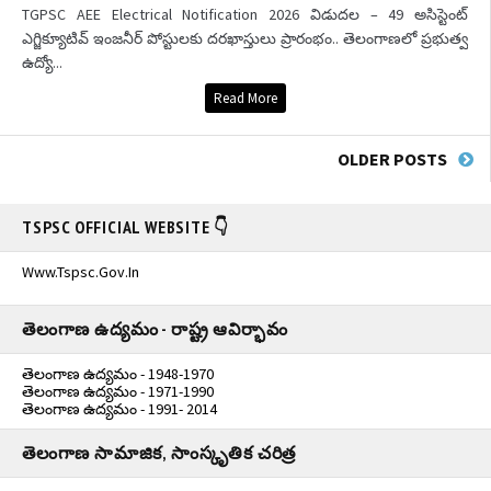
TGPSC AEE Electrical Notification 2026 విడుదల – 49 అసిస్టెంట్
ఎగ్జిక్యూటివ్ ఇంజనీర్ పోస్టులకు దరఖాస్తులు ప్రారంభం.. తెలంగాణలో ప్రభుత్వ
ఉద్యో...
Read More
OLDER POSTS
TSPSC OFFICIAL WEBSITE 👇
Www.tspsc.gov.in
తెలంగాణ ఉద్యమం - రాష్ట్ర ఆవిర్భావం
తెలంగాణ ఉద్యమం - 1948-1970
తెలంగాణ ఉద్యమం - 1971-1990
తెలంగాణ ఉద్యమం - 1991- 2014
తెలంగాణ సామాజిక, సాంస్కృతిక చరిత్ర