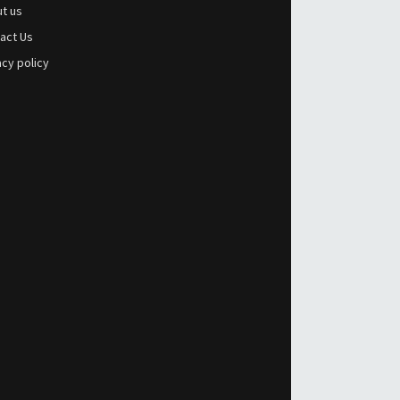
t us
act Us
acy policy