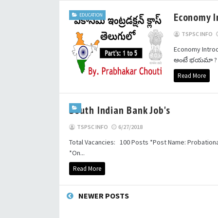
Economy I
EDUCATION
TSPSC INFO
Economy Intro
అంటే భయమా ? ఎ
Read More
South Indian Bank Job's
TSPSC INFO
6/27/2018
Total Vacancies: 100 Posts *Post Name: Probationar
*On...
Read More
NEWER POSTS