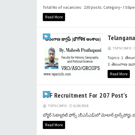
Total No of vacancies: 230 posts. Category– I Stipendia
Read More
Telangana
TSPSC INFO
Topics: 1. తెలంగ
3. తెలంగాణ జనాభా
Read More
BSF Recruitment For 207 Post's
TSPSC INFO
6/29/2018
బోర్డర్ సెక్యూరిటీ ఫోర్స్ (బీఎస్‌ఎఫ్)లో మోటార్ ట్రాన్స్‌పోర్ట
Read More