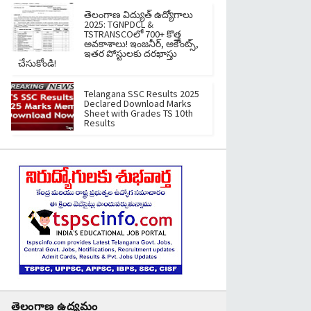
తెలంగాణ విద్యుత్ ఉద్యోగాలు
2025: TGNPDCL &
TSTRANSCOలో 700+ కొత్త
అవకాశాలు! ఇంజనీర్, అకౌంట్స్,
ఇతర పోస్టులకు దరఖాస్తు
చేసుకోండి!
Telangana SSC Results 2025
Declared Download Marks
Sheet with Grades TS 10th
Results
తెలంగాణ ఉద్యమం