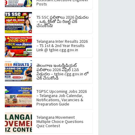
Posts
TS SSC ఫలితాలు 2026 విడుదల
– ఒక్క క్లిక్‌తో మీ రిజల్ట్ చెక్
చేసుకోండి!
Telangana Inter Results 2026
– TS 1st & 2nd Year Results
Link @ tgbie.cgg.gov.in
తెలంగాణ ఇంటర్మీడియట్
ఫలితాలు 2026 ఏప్రిల్ 12న
విడుదల – tgbie.cgg.gov.in లో
చెక్ చేసుకోండి
TGPSC Upcoming Jobs 2026
– Telangana Job Calendar,
Notifications, Vacancies &
Preparation Guide
Telangana Movement
Multiple Choice Questions
Quiz Contest