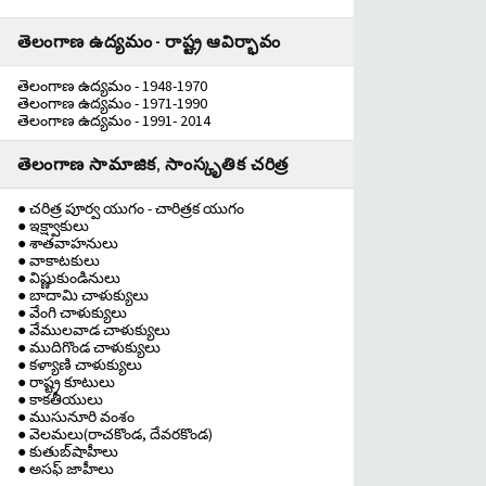
తెలంగాణ ఉద్యమం - రాష్ట్ర ఆవిర్భావం
తెలంగాణ ఉద్యమం - 1948-1970
తెలంగాణ ఉద్యమం - 1971-1990
తెలంగాణ ఉద్యమం - 1991- 2014
తెలంగాణ సామాజిక, సాంస్కృతిక చరిత్ర
● చరిత్ర పూర్వ యుగం - చారిత్రక యుగం
● ఇక్ష్వాకులు
● శాతవాహనులు
● వాకాటకులు
● విష్ణుకుండినులు
● బాదామి చాళుక్యులు
● వేంగి చాళుక్యులు
● వేములవాడ చాళుక్యులు
● ముదిగొండ చాళుక్యులు
● కళ్యాణి చాళుక్యులు
● రాష్ట్ర కూటులు
● కాకతీయులు
● ముసునూరి వంశం
● వెలమలు(రాచకొండ, దేవరకొండ)
● కుతుబ్‌షాహీలు
● అసఫ్ జాహీలు