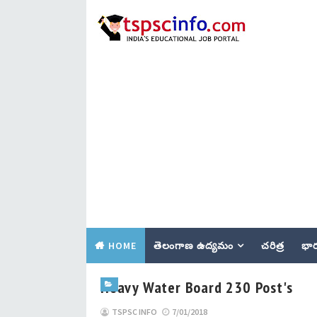
HOME
తెలంగాణ ఉద్యమం
చరిత్ర
భార
Heavy Water Board 230 Post's
TSPSC INFO
7/01/2018