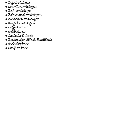
● విష్ణుకుండినులు
● బాదామి చాళుక్యులు
● వేంగి చాళుక్యులు
● వేములవాడ చాళుక్యులు
● ముదిగొండ చాళుక్యులు
● కళ్యాణి చాళుక్యులు
● రాష్ట్ర కూటులు
● కాకతీయులు
● ముసునూరి వంశం
● వెలమలు(రాచకొండ, దేవరకొండ)
● కుతుబ్‌షాహీలు
● అసఫ్ జాహీలు