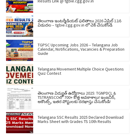
Results Link @ tgbie.cgg.gov.in
తెలంగాణ ఇంటర్మీడియట్ ఫలితాలు 2026 ఏప్రిల్ 12న
విడుదల – tgbie.cgg.gov.in లో చెక్ చేసుకోండి
TGPSC Upcoming Jobs 2026 – Telangana Job
Calendar, Notifications, Vacancies & Preparation
Guide
Telangana Movement Multiple Choice Questions
Quiz Contest
తెలంగాణ విద్యుత్ ఉద్యోగాలు 2025: TGNPDCL &
TSTRANSCOలో 700+ కొత్త అవకాశాలు! ఇంజనీర్,
అకౌంట్స్, ఇతర పోస్టులకు దరఖాస్తు చేసుకోండి!
Telangana SSC Results 2025 Declared Download
Marks Sheet with Grades TS 10th Results