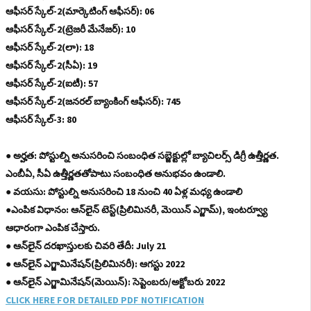
ఆఫీసర్‌ స్కేల్‌-2(మార్కెటింగ్‌ ఆఫీసర్‌): 06
ఆఫీసర్‌ స్కేల్‌-2(ట్రెజరీ మేనేజర్‌): 10
ఆఫీసర్‌ స్కేల్‌-2(లా): 18
ఆఫీసర్‌ స్కేల్‌-2(సీఏ): 19
ఆఫీసర్‌ స్కేల్‌-2(ఐటీ): 57
ఆఫీసర్‌ స్కేల్‌-2(జనరల్‌ బ్యాంకింగ్‌ ఆఫీసర్‌): 745
ఆఫీసర్‌ స్కేల్‌-3: 80
● అర్హత: పోస్టుల్ని అనుసరించి సంబంధిత సబ్జెక్టుల్లో బ్యాచిలర్స్‌ డిగ్రీ ఉత్తీర్ణత.
ఎంబీఏ, సీఏ ఉత్తీర్ణతతోపాటు సంబంధిత అనుభవం ఉండాలి.
● వయసు: పోస్టుల్ని అనుసరించి 18 నుంచి 40 ఏళ్ల మధ్య ఉండాలి
●ఎంపిక విధానం: ఆన్‌లైన్‌ టెస్ట్‌(ప్రిలిమినరీ, మెయిన్‌ ఎగ్జామ్‌), ఇంటర్వ్యూ
ఆధారంగా ఎంపిక చేస్తారు.
● ఆన్‌లైన్‌ దరఖాస్తులకు చివరి తేదీ: July 21
● ఆన్‌లైన్‌ ఎగ్జామినేషన్‌(ప్రిలిమినరీ): ఆగస్టు 2022
● ఆన్‌లైన్‌ ఎగ్జామినేషన్‌(మెయిన్‌): సెప్టెంబరు/అక్టోబరు 2022
CLICK HERE FOR DETAILED PDF NOTIFICATION