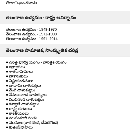
Www.tspsc.gov.in
తెలంగాణ ఉద్యమం - రాష్ట్ర ఆవిర్భావం
తెలంగాణ ఉద్యమం - 1948-1970
తెలంగాణ ఉద్యమం - 1971-1990
తెలంగాణ ఉద్యమం - 1991- 2014
తెలంగాణ సామాజిక, సాంస్కృతిక చరిత్ర
● చరిత్ర పూర్వ యుగం - చారిత్రక యుగం
● ఇక్ష్వాకులు
● శాతవాహనులు
● వాకాటకులు
● విష్ణుకుండినులు
● బాదామి చాళుక్యులు
● వేంగి చాళుక్యులు
● వేములవాడ చాళుక్యులు
● ముదిగొండ చాళుక్యులు
● కళ్యాణి చాళుక్యులు
● రాష్ట్ర కూటులు
● కాకతీయులు
● ముసునూరి వంశం
● వెలమలు(రాచకొండ, దేవరకొండ)
● కుతుబ్‌షాహీలు