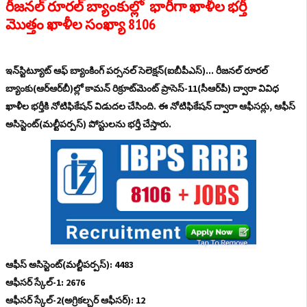
రీజనల్‌ రూరల్‌ బ్యాంకుల్లో
భారీగా ఖాళీల భర్తీ
మొత్తం
ఖాళీల సంఖ్యా 8106
ఇన్‌స్టిట్యూట్‌ ఆఫ్‌ బ్యాంకింగ్‌ పర్సనల్‌ సెలెక్షన్‌(ఐబీపీఎస్)... రీజనల్‌ రూరల్‌
బ్యాంకు(ఆర్‌ఆర్‌బీ)ల్లో కామన్‌ రిక్రూట్‌మెంట్‌ ప్రాసెస్-11(సీఆర్‌పీ) ద్వారా వివిధ
ఖాళీల భర్తీకి నోటిఫికేషన్‌ విడుదల చేసింది. ఈ నోటిఫికేషన్‌ ద్వారా ఆఫీసర్లు, ఆఫీస్‌
అసిస్టెంట్‌(మల్టీపర్పస్‌) పోస్టులను భర్తీ చేస్తారు.
ఆఫీస్‌ అసిస్టెంట్‌(మల్టీపర్పస్‌): 4483
ఆఫీసర్‌ స్కేల్‌-1: 2676
ఆఫీసర్‌ స్కేల్‌-2(అగ్రికల్చర్‌ ఆఫీసర్‌): 12