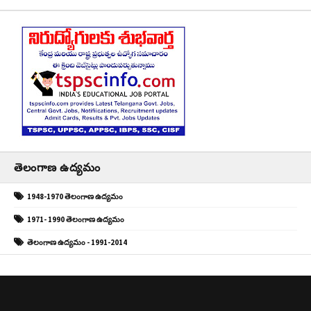
తెలంగాణ ఉద్యమం
1948-1970 తెలంగాణ ఉద్యమం
1971- 1990 తెలంగాణ ఉద్యమం
తెలంగాణ ఉద్యమం - 1991-2014