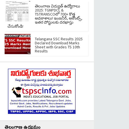
తెలంగాణ విద్యుత్ ఉద్యోగాలు
2025: TGNPDCL &
TSTRANSCOలో 700+ కొత్త
అవకాశాలు! ఇంజనీర్, అకౌంట్స్,
ఇతర పోస్టులకు దరఖాస్తు
చేసుకోండి!
Telangana SSC Results 2025
Declared Download Marks
Sheet with Grades TS 10th
Results
తెలంగాణ ఉద్యమం