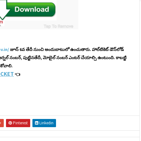
v.in/
జూన్​ 6వ తేదీ నుంచి అందుబాటులో ఉంచుతారు. హాల్​టికెట్​ డౌన్​లోడ్​
 జర్నల్​ నంబర్​, పుట్టినతేదీ, మోబైల్​ నంబర్ ఎంటర్​ చేయాల్సి ఉంటుంది. కాబట్టి
ుకోవాలి.
ICKET
👈
+
Pinterest
Linkedin