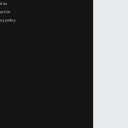
t us
act Us
acy policy