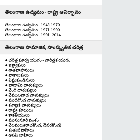
తెలంగాణ ఉద్యమం - రాష్ట్ర ఆవిర్భావం
తెలంగాణ ఉద్యమం - 1948-1970
తెలంగాణ ఉద్యమం - 1971-1990
తెలంగాణ ఉద్యమం - 1991- 2014
తెలంగాణ సామాజిక, సాంస్కృతిక చరిత్ర
● చరిత్ర పూర్వ యుగం - చారిత్రక యుగం
● ఇక్ష్వాకులు
● శాతవాహనులు
● వాకాటకులు
● విష్ణుకుండినులు
● బాదామి చాళుక్యులు
● వేంగి చాళుక్యులు
● వేములవాడ చాళుక్యులు
● ముదిగొండ చాళుక్యులు
● కళ్యాణి చాళుక్యులు
● రాష్ట్ర కూటులు
● కాకతీయులు
● ముసునూరి వంశం
● వెలమలు(రాచకొండ, దేవరకొండ)
● కుతుబ్‌షాహీలు
● అసఫ్ జాహీలు