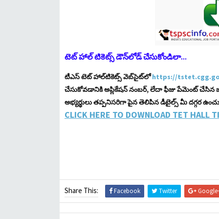
టెట్​ హాల్​ టికెట్స్​ డౌన్​లోడ్​ చేసుకోండిలా…
టీఎస్​ టెట్​ హాల్​టికెట్స్​ వెబ్​సైట్​లో
https://tstet.cgg.go
చేసుకోవడానికి అప్లికేషన్​ నంబర్​, లేదా ఫీజు పేమెంట్​ చేసిన
అభ్యర్థులు తప్పనిసరిగా పైన తెలిపిన డీటైల్స్​ మీ దగ్గర ఉంచ
CLICK HERE TO DOWNLOAD TET HALL T
Share This:
Facebook
Twitter
Google