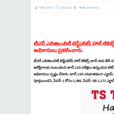
TSPSC INFO
5/28/2022
0
Comments
టీచర్​ ఎలిజిబులిటీ టెస్ట్​(టెట్​) హాల్​ టికె
అధికారులు ప్రకటించారు.
టీచర్​ ఎలిజిబులిటీ టెస్ట్​(టెట్​) హాల్​ టికెట్స్​ జూన్​ 06వ తే
ఉద్యోగాలకు సంబంధించి జూన్​ 12న పరీక్షలు ఉన్నందున టెట్
అధికారులు స్పష్టం చేశారు. జూన్​ 12న యథాతథంగా ఎగ్జామ్​ 
పూర్తయిందని, పేపర్​–1 కోసం 1,480, పేపర్​–2కు 1,171 ఎగ్జామ్