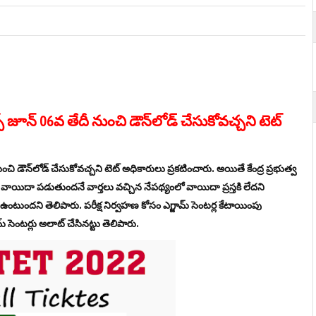
ట్స్​ జూన్​ 06వ తేదీ నుంచి డౌన్​లోడ్​ చేసుకోవచ్చని టెట్​
దీ నుంచి డౌన్​లోడ్​ చేసుకోవచ్చని టెట్​ అధికారులు ప్రకటించారు. అయితే కేంద్ర ప్రభుత్వ
​ వాయిదా పడుతుందనే వార్తలు వచ్చిన నేపథ్యంలో వాయిదా ప్రస్తకి లేదని
ఉంటుందని తెలిపారు. పరీక్ష నిర్వహణ కోసం ఎగ్జామ్​ సెంటర్ల కేటాయింపు
​ సెంటర్లు అలాట్​ చేసినట్టు తెలిపారు.