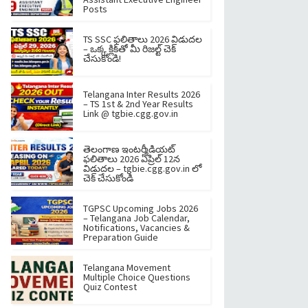
Posts
TS SSC ఫలితాలు 2026 విడుదల
– ఒక్క క్లిక్‌తో మీ రిజల్ట్ చెక్
చేసుకోండి!
Telangana Inter Results 2026
– TS 1st & 2nd Year Results
Link @ tgbie.cgg.gov.in
తెలంగాణ ఇంటర్మీడియట్
ఫలితాలు 2026 ఏప్రిల్ 12న
విడుదల – tgbie.cgg.gov.in లో
చెక్ చేసుకోండి
TGPSC Upcoming Jobs 2026
– Telangana Job Calendar,
Notifications, Vacancies &
Preparation Guide
Telangana Movement
Multiple Choice Questions
Quiz Contest