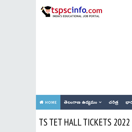
HOME
తెలంగాణ ఉద్యమం
చరిత్ర
భార
TS TET HALL TICKETS 20