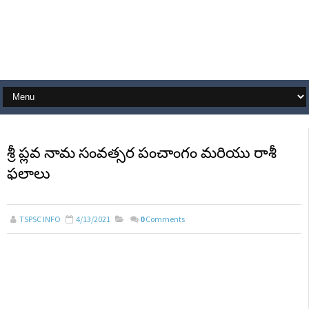
శ్రీ ప్లవ నామ సంవత్సర పంచాంగం మరియు రాశీ
ఫలాలు
TSPSC INFO
4/13/2021
0
Comments