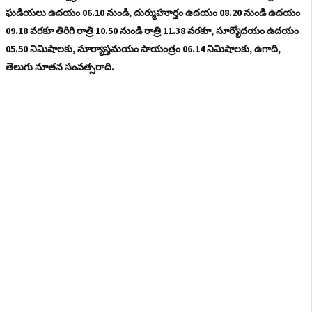
ఘడియలు ఉదయం 06.10 నుండి, దుర్ముహూర్తం ఉదయం 08.20 నుండి ఉదయం
09.18 వరకూ తిరిగి రాత్రి 10.50 నుండి రాత్రి 11.38 వరకూ, సూర్యోదయం ఉదయం
05.50 నిమిషాలకు, సూర్యాస్తమయం సాయంత్రం 06.14 నిమిషాలకు, ఉగాది,
తెలుగు నూతన సంవత్సరాది.