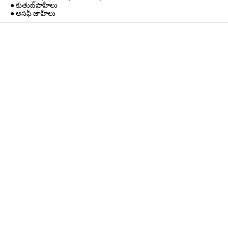
● కుతుబ్‌షాహీలు
● అసఫ్ జాహీలు