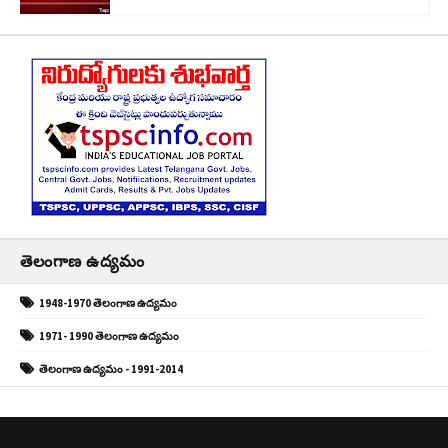
తెలంగాణ ఉద్యమం
1948-1970 తెలంగాణ ఉద్యమం
1971- 1990 తెలంగాణ ఉద్యమం
తెలంగాణ ఉద్యమం - 1991-2014