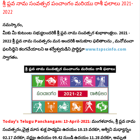
శ్రీ ప్లవ నామ సంవత్సర పంచాంగం మరియు రాశీ ఫలాలు 2021-
2022
నమస్కారం,
మీకు మీ కుటుంబ సభ్యులందరికీ శ్రీ ప్లవ నామ సంవత్సర శుభాకాంక్షలు. 2021 -
2022 శ్రీ ప్లవ నామ సంవత్సరం మన అందరికి అనుకూల ఫలితాలను , మనోవంచా
ఫలసిద్ధిని కలగచేయాలని ఆ శర్వేశ్వరుడిని ప్రార్ధిస్తూ
www.tspscinfo.com
స్వాగతం.
Today's Telugu Panchangam: 13-April-2021:
మంగళవారం, శ్రీ ప్లవ నామ
సంవత్సరం,చైత్ర మాస శుక్ల పాడ్యమి ఉదయం 10.15 వరకూ, అశ్విని మధ్యాన్నం
02.17 వరకూ, వర్జ్యం ఉదయం 09.42 నుండి ఉదయం 11.28 వరకూ, అమృత