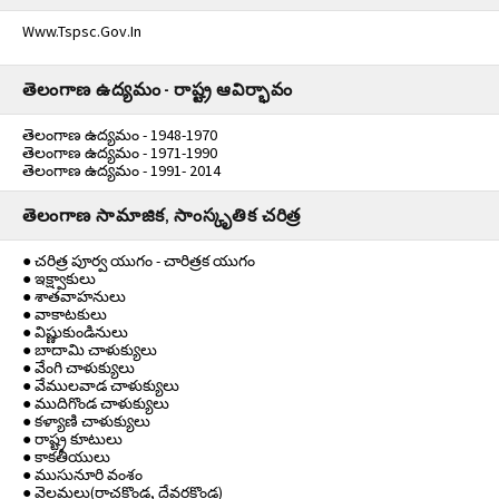
Www.tspsc.gov.in
తెలంగాణ ఉద్యమం - రాష్ట్ర ఆవిర్భావం
తెలంగాణ ఉద్యమం - 1948-1970
తెలంగాణ ఉద్యమం - 1971-1990
తెలంగాణ ఉద్యమం - 1991- 2014
తెలంగాణ సామాజిక, సాంస్కృతిక చరిత్ర
● చరిత్ర పూర్వ యుగం - చారిత్రక యుగం
● ఇక్ష్వాకులు
● శాతవాహనులు
● వాకాటకులు
● విష్ణుకుండినులు
● బాదామి చాళుక్యులు
● వేంగి చాళుక్యులు
● వేములవాడ చాళుక్యులు
● ముదిగొండ చాళుక్యులు
● కళ్యాణి చాళుక్యులు
● రాష్ట్ర కూటులు
● కాకతీయులు
● ముసునూరి వంశం
● వెలమలు(రాచకొండ, దేవరకొండ)