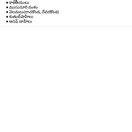
● కాకతీయులు
● ముసునూరి వంశం
● వెలమలు(రాచకొండ, దేవరకొండ)
● కుతుబ్‌షాహీలు
● అసఫ్ జాహీలు