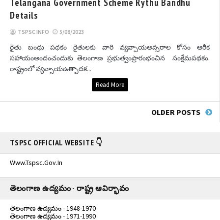
Telangana Government Scheme Rythu Bandhu
Details
TSPSC INFO
5/08/2023
రైతు బంధు పథకం రైతులకు వారి వ్యవ్సాయఅవ్సరాల కోసం ఆరిిక
సహాయంఅందంచందుకు తెలంగాణ ప్రభుత్వంప్రారంభంచిన సంక్షేమపథకం.
రాష్ట్రంలో వ్యవ్సాయఉత్పాదక...
Read More
OLDER POSTS
TSPSC OFFICIAL WEBSITE 👇
Www.tspsc.gov.in
తెలంగాణ ఉద్యమం - రాష్ట్ర ఆవిర్భావం
తెలంగాణ ఉద్యమం - 1948-1970
తెలంగాణ ఉద్యమం - 1971-1990