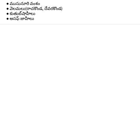
● ముసునూరి వంశం
● వెలమలు(రాచకొండ, దేవరకొండ)
● కుతుబ్‌షాహీలు
● అసఫ్ జాహీలు