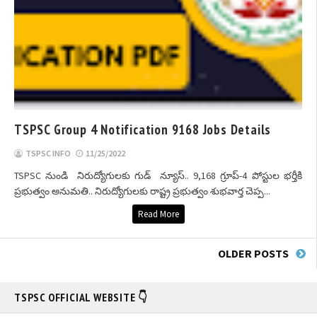
TSPSC Group 4 Notification 9168 Jobs Details
TSPSC INFO
11/25/2022
TSPSC నుండి నిరుద్యోగులకు గుడ్ న్యూస్‌.. 9,168 గ్రూప్‌-4 పోస్టుల భర్తీకి
ప్రభుత్వం అనుమతి.. నిరుద్యోగులకు రాష్ట్ర ప్రభుత్వం శుభవార్త చెప్ప...
Read More
OLDER POSTS
TSPSC OFFICIAL WEBSITE 👇