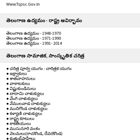
Www.tspsc.gov.in
తెలంగాణ ఉద్యమం - రాష్ట్ర ఆవిర్భావం
తెలంగాణ ఉద్యమం - 1948-1970
తెలంగాణ ఉద్యమం - 1971-1990
తెలంగాణ ఉద్యమం - 1991- 2014
తెలంగాణ సామాజిక, సాంస్కృతిక చరిత్ర
● చరిత్ర పూర్వ యుగం - చారిత్రక యుగం
● ఇక్ష్వాకులు
● శాతవాహనులు
● వాకాటకులు
● విష్ణుకుండినులు
● బాదామి చాళుక్యులు
● వేంగి చాళుక్యులు
● వేములవాడ చాళుక్యులు
● ముదిగొండ చాళుక్యులు
● కళ్యాణి చాళుక్యులు
● రాష్ట్ర కూటులు
● కాకతీయులు
● ముసునూరి వంశం
● వెలమలు(రాచకొండ, దేవరకొండ)
● కుతుబ్‌షాహీలు