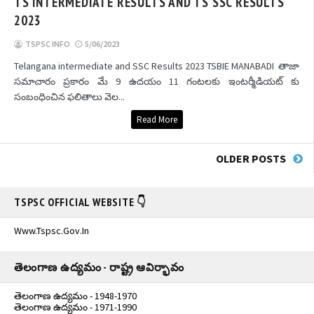
TS INTERMEDIATE RESULTS AND TS SSC RESULTS
2023
TSPSC INFO
5/06/2023
Telangana intermediate and SSC Results 2023 TSBIE MANABADI తాజా
సమాచారం ప్రకారం మే 9 ఉదయం 11 గంటలకు ఇంటర్మీడియట్‌ కు
సంబంధించిన ఫలితాలు వెల...
Read More
OLDER POSTS
TSPSC OFFICIAL WEBSITE 👇
Www.tspsc.gov.in
తెలంగాణ ఉద్యమం - రాష్ట్ర ఆవిర్భావం
తెలంగాణ ఉద్యమం - 1948-1970
తెలంగాణ ఉద్యమం - 1971-1990