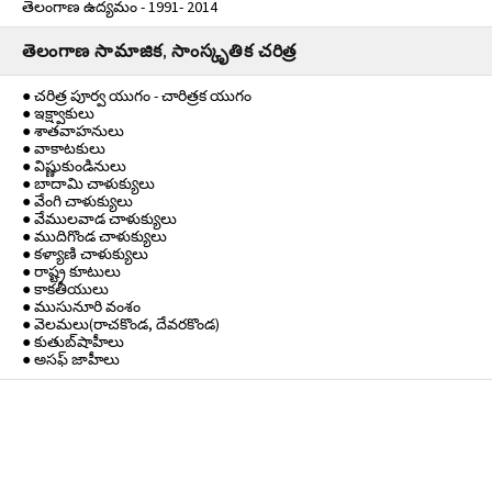
తెలంగాణ ఉద్యమం - 1991- 2014
తెలంగాణ సామాజిక, సాంస్కృతిక చరిత్ర
● చరిత్ర పూర్వ యుగం - చారిత్రక యుగం
● ఇక్ష్వాకులు
● శాతవాహనులు
● వాకాటకులు
● విష్ణుకుండినులు
● బాదామి చాళుక్యులు
● వేంగి చాళుక్యులు
● వేములవాడ చాళుక్యులు
● ముదిగొండ చాళుక్యులు
● కళ్యాణి చాళుక్యులు
● రాష్ట్ర కూటులు
● కాకతీయులు
● ముసునూరి వంశం
● వెలమలు(రాచకొండ, దేవరకొండ)
● కుతుబ్‌షాహీలు
● అసఫ్ జాహీలు