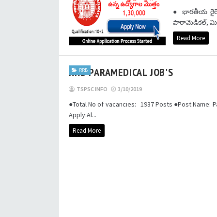
● భారతీయ రైల్వే 
పారామెడికల్, మిని
Read More
RRB PARAMEDICAL JOB'S
RRB
TSPSC INFO
3/10/2019
●Total No of vacancies: 1937 Posts ●Post Name: Pa
Apply:Al...
Read More