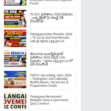
Posts
TS SSC ఫలితాలు 2026 విడుదల
– ఒక్క క్లిక్‌తో మీ రిజల్ట్ చెక్
చేసుకోండి!
Telangana Inter Results 2026
– TS 1st & 2nd Year Results
Link @ tgbie.cgg.gov.in
తెలంగాణ ఇంటర్మీడియట్
ఫలితాలు 2026 ఏప్రిల్ 12న
విడుదల – tgbie.cgg.gov.in లో
చెక్ చేసుకోండి
TGPSC Upcoming Jobs 2026
– Telangana Job Calendar,
Notifications, Vacancies &
Preparation Guide
Telangana Movement
Multiple Choice Questions
Quiz Contest