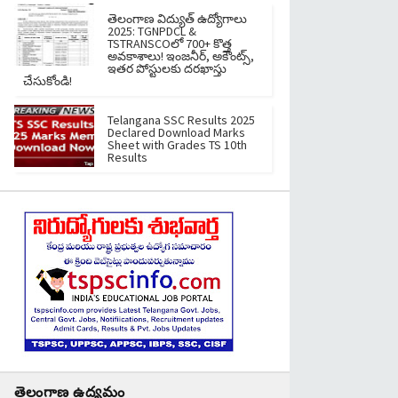
తెలంగాణ విద్యుత్ ఉద్యోగాలు
2025: TGNPDCL &
TSTRANSCOలో 700+ కొత్త
అవకాశాలు! ఇంజనీర్, అకౌంట్స్,
ఇతర పోస్టులకు దరఖాస్తు
చేసుకోండి!
Telangana SSC Results 2025
Declared Download Marks
Sheet with Grades TS 10th
Results
తెలంగాణ ఉద్యమం