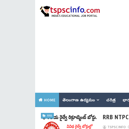
HOME
తెలంగాణ ఉద్యమం
చరిత్ర
భార
RRB NTPC
RRB
TSPSC INFO