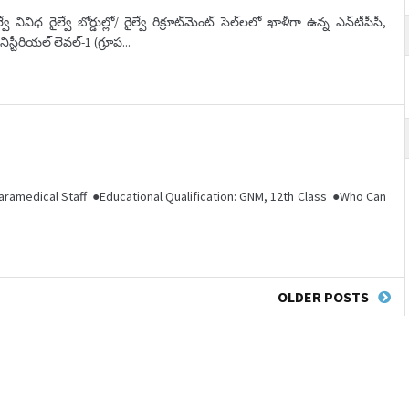
వివిధ రైల్వే బోర్డుల్లో/ రైల్వే రిక్రూట్‌మెంట్ సెల్‌లలో ఖాళీగా ఉన్న ఎన్‌టీపీసీ,
స్టీరియల్ లెవల్-1 (గ్రూప...
ramedical Staff ●Educational Qualification: GNM, 12th Class ●Who Can
OLDER POSTS