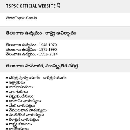
TSPSC OFFICIAL WEBSITE 👇
Www.tspsc.gov.in
తెలంగాణ ఉద్యమం - రాష్ట్ర ఆవిర్భావం
తెలంగాణ ఉద్యమం - 1948-1970
తెలంగాణ ఉద్యమం - 1971-1990
తెలంగాణ ఉద్యమం - 1991- 2014
తెలంగాణ సామాజిక, సాంస్కృతిక చరిత్ర
● చరిత్ర పూర్వ యుగం - చారిత్రక యుగం
● ఇక్ష్వాకులు
● శాతవాహనులు
● వాకాటకులు
● విష్ణుకుండినులు
● బాదామి చాళుక్యులు
● వేంగి చాళుక్యులు
● వేములవాడ చాళుక్యులు
● ముదిగొండ చాళుక్యులు
● కళ్యాణి చాళుక్యులు
● రాష్ట్ర కూటులు
● కాకతీయులు