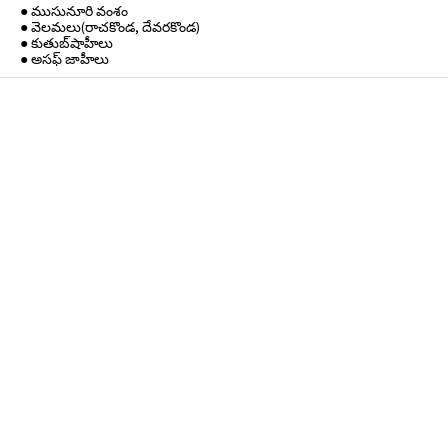
● ముసునూరి వంశం
● వెలమలు(రాచకొండ, దేవరకొండ)
● కుతుబ్‌షాహీలు
● అసఫ్ జాహీలు