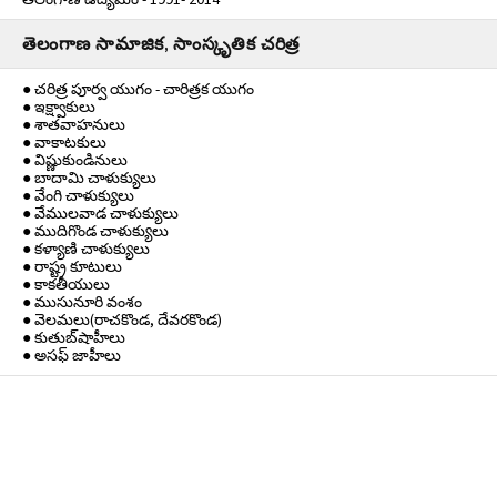
తెలంగాణ సామాజిక, సాంస్కృతిక చరిత్ర
● చరిత్ర పూర్వ యుగం - చారిత్రక యుగం
● ఇక్ష్వాకులు
● శాతవాహనులు
● వాకాటకులు
● విష్ణుకుండినులు
● బాదామి చాళుక్యులు
● వేంగి చాళుక్యులు
● వేములవాడ చాళుక్యులు
● ముదిగొండ చాళుక్యులు
● కళ్యాణి చాళుక్యులు
● రాష్ట్ర కూటులు
● కాకతీయులు
● ముసునూరి వంశం
● వెలమలు(రాచకొండ, దేవరకొండ)
● కుతుబ్‌షాహీలు
● అసఫ్ జాహీలు