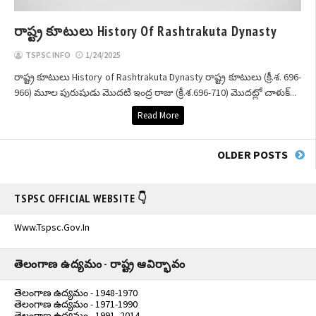
రాష్ట్ర కూటులు History Of Rashtrakuta Dynasty
TSPSC INFO
1/24/2025
రాష్ట్ర కూటులు History of Rashtrakuta Dynasty రాష్ట్ర కూటులు (క్రీ.శ. 696-
966) మూల పురుషుడు మొదటి ఇంద్ర రాజు (క్రీ.శ.696-710) మొదట్లో చాళుక్...
Read More
OLDER POSTS
TSPSC OFFICIAL WEBSITE 👇
Www.tspsc.gov.in
తెలంగాణ ఉద్యమం - రాష్ట్ర ఆవిర్భావం
తెలంగాణ ఉద్యమం - 1948-1970
తెలంగాణ ఉద్యమం - 1971-1990
తెలంగాణ ఉద్యమం - 1991- 2014