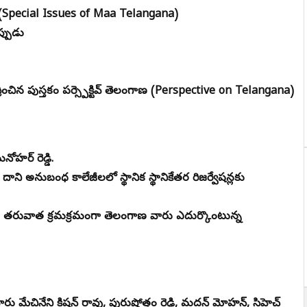
ు (Special Issues of Maa Telangana)
నప్పుడు
ు
ంచిన పుస్తకం పర్స్పెక్టివ్ తెలంగాణ (Perspective on Telangana)
నోహర్ రెడ్డి.
ి అనుబంధ కాలేజీలలో స్థానిక స్థానికేతర రిజర్వేషన్లకు
ిన తరువాత క్రమక్రమంగా తెలంగాణ వారు ఎదుర్కొంటున్న
ు మేచినేని కిషన్ రావు, పురుషోత్తం రెడ్డి, మదన్ మోహన్, సిహెచ్