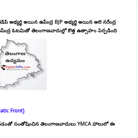
పి అభ్యర్థి అయిన ఉపేంద్ర BJP అభ్యర్థి అయిన అలె నరేంద్ర
ంద్ర ఓటమితో తెలంగాణవాదుల్లో కొత్త ఉత్సాహం ఏర్పడింది
ratic Front)
పొందడంతో సంతోషించిన తెలంగాణవాదులు YMCA హాలులో ఈ