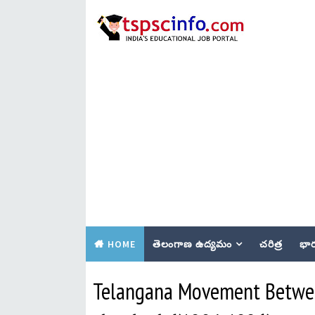
HOME
తెలంగాణ ఉద్యమం
చరిత్ర
భార
Telangana Movement Betwee