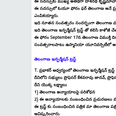
ఈ సదస్సుకు ముఖ్య అతిథిగా దాశరథి కృష్ణమాచా
ఈ సదస్సులో ఓయూ ఫోరం ఫర్ తెలంగాణ అనే ప్రజా సంఘ
ఎంపికయ్యారు.
ఇది నూతన సంవత్సరం సందర్భంగా తెలంగాణ మ్యాప్
ఇది తెలంగాణ ఇన్ఫర్మేషన్ ట్రస్ట్ తో కలిసి కాళోజ
ఈ ఫోరం September 17న తెలంగాణ విముక్తి దినంగ
సంవత్సరాలపాటు ఉస్మానియా యూనివర్సిటీలో అ
తెలంగాణ ఇన్ఫర్మేషన్ ట్రస్ట్
T. ప్రభాకర్ ఆధ్వర్యంలో తెలంగాణ ఇన్ఫర్మేషన్ ట్రస
దీనిలోని సభ్యులు ప్రొఫెసర్ కేశవరావు జాదవ్, ప్
దీని యొక్క లక్ష్యాలు
1) తెలంగాణ అన్యాయాలపై పరిశోధన
2) ఈ అన్యాయాలకు సంబంధించిన ప్రచురణలు మ
ఈ ట్రస్ట్ కు సంబంధించిన పత్రిక మా తెలంగాణ పత
ఆవిష్కరించారు.