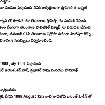
ర్యులు.
ం ఏర్పడింది. దీనికి అధ్యక్షులుగా ప్రొఫెసర్ జి లక్ష్మణ్
 తో కూడిన మా తెలంగాణ గ్రీటింగ్స్ ను పంపిణీ చేసింది.
ీ చేతుల మీదుగా తెలంగాణ పొలిటికల్ మ్యాప్ ను విడుదల చేసింది.
ా, నవంబర్ 01ని తెలంగాణ విద్రోహ దినంగా పాటిస్తూ కొన్ని
వగాహన సదస్సులు నిర్వహించింది.
్ట్ 1988 July 14 న ఏర్పడింది
రొఫెసర్ జయశంకర్ సార్, ప్రభాకర్ రావు మరియు హరినాథ్.
ుద్రించడం
్రిక. దీనిని 1989 August 13న కాచిగూడలోని బసంత్ టాకీస్ లో