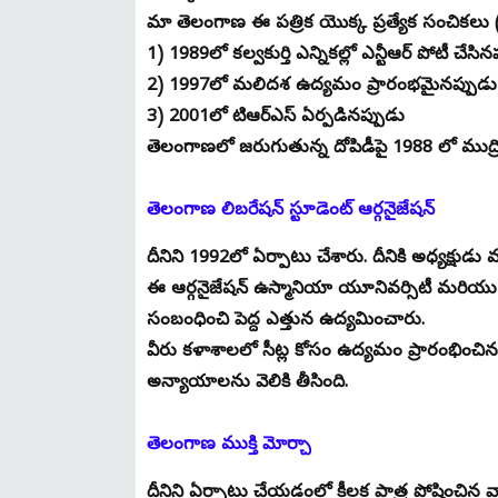
మా తెలంగాణ ఈ పత్రిక యొక్క ప్రత్యేక సంచికల
1) 1989లో కల్వకుర్తి ఎన్నికల్లో ఎన్టీఆర్ పోటీ చేసి
2) 1997లో మలిదశ ఉద్యమం ప్రారంభమైనప్పుడ
3) 2001లో టిఆర్ఎస్ ఏర్పడినప్పుడు
తెలంగాణలో జరుగుతున్న దోపిడీపై 1988 లో ముద్రి
తెలంగాణ లిబరేషన్ స్టూడెంట్ ఆర్గనైజేషన్
దీనిని 1992లో ఏర్పాటు చేశారు. దీనికి అధ్యక్షుడు మ
ఈ ఆర్గనైజేషన్ ఉస్మానియా యూనివర్సిటీ మరియు దాన
సంబంధించి పెద్ద ఎత్తున ఉద్యమించారు.
వీరు కళాశాలలో సీట్ల కోసం ఉద్యమం ప్రారంభించ
అన్యాయాలను వెలికి తీసింది.
తెలంగాణ ముక్తి మోర్చా
దీనిని ఏర్పాటు చేయడంలో కీలక పాత్ర పోషించిన వార