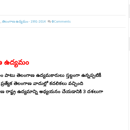
,
తెలంగాణ ఉద్యమం - 1991-2014
0
Comments
ాణ ఉద్యమం
ం పాటు తెలంగాణ ఉద్యమకారులు స్తబ్దంగా ఉన్నప్పటికీ
 ప్రత్యేక తెలంగాణ వాదుల్లో కదలికలు వచ్చింది
ాణ రాష్ట్ర ఉద్యమాన్ని అధ్యయనం చేయడానికి 3 దశలుగా