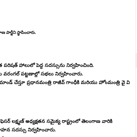
ార్టీని స్థాపించారు.
ిషత్ హాలులో పెద్ద సదస్సును నిర్వహించింది.
రంగల్ పట్టణాల్లో సభలు నిర్వహించారు.
ర డిమాండ్ చేస్తూ ప్రధానమంత్రి రాజీవ్ గాంధీకి మరియు హోంమంత్రి వై వి
ెసర్ లక్ష్మణ్ అధ్యక్షతన సమైక్య రాష్ట్రంలో తెలంగాణ వారికి
గాహన సదస్సు నిర్వహించారు.