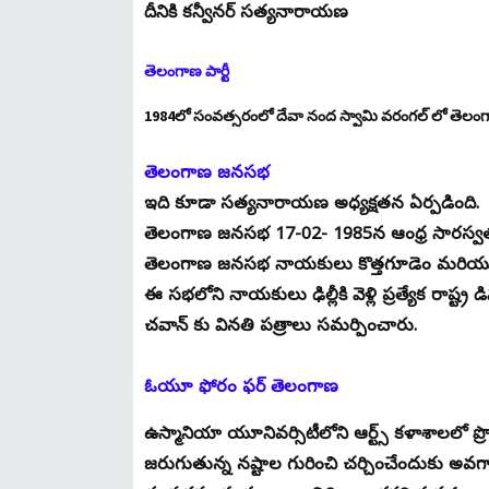
దీనికి కన్వీనర్ సత్యనారాయణ
తెలంగాణ పార్టీ
1984లో సంవత్సరంలో దేవా నంద స్వామి వరంగల్ లో తెలంగాణ ప
తెలంగాణ జనసభ
ఇది కూడా సత్యనారాయణ అధ్యక్షతన ఏర్పడింది.
తెలంగాణ జనసభ 17-02- 1985న ఆంధ్ర సారస్వత పర
తెలంగాణ జనసభ నాయకులు కొత్తగూడెం మరియు వ
ఈ సభలోని నాయకులు ఢిల్లీకి వెళ్లి ప్రత్యేక రాష్ట్
చవాన్ కు వినతి పత్రాలు సమర్పించారు.
ఓయూ ఫోరం ఫర్ తెలంగాణ
ఉస్మానియా యూనివర్సిటీలోని ఆర్ట్స్ కళాశాలలో ప్రొఫ
జరుగుతున్న నష్టాల గురించి చర్చించేందుకు అవ