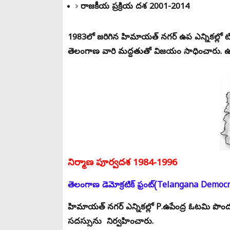
రాజకీయ ప్రక్రియ దశ 2001-2014
1983లో జరిగిన హిమాయత్ నగర్ ఉప ఎన్నికల్లో టిడి
తెలంగాణ వారి మద్దతుతో విజయం సాధించారు. ఉపే
నిర్మాణ పూర్వదశ 1984-1996
తెలంగాణ డెమోక్రటిక్ ఫ్రంట్(Telangana Democ
హిమాయత్ నగర్ ఎన్నికల్లో P.ఉపేంద్ర ఓటమి 
సదస్సును నిర్వహించారు.