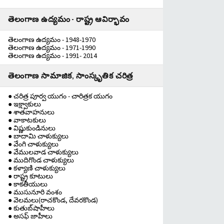
తెలంగాణ ఉద్యమం - రాష్ట్ర ఆవిర్భావం
తెలంగాణ ఉద్యమం - 1948-1970
తెలంగాణ ఉద్యమం - 1971-1990
తెలంగాణ ఉద్యమం - 1991- 2014
తెలంగాణ సామాజిక, సాంస్కృతిక చరిత్ర
● చరిత్ర పూర్వ యుగం - చారిత్రక యుగం
● ఇక్ష్వాకులు
● శాతవాహనులు
● వాకాటకులు
● విష్ణుకుండినులు
● బాదామి చాళుక్యులు
● వేంగి చాళుక్యులు
● వేములవాడ చాళుక్యులు
● ముదిగొండ చాళుక్యులు
● కళ్యాణి చాళుక్యులు
● రాష్ట్ర కూటులు
● కాకతీయులు
● ముసునూరి వంశం
● వెలమలు(రాచకొండ, దేవరకొండ)
● కుతుబ్‌షాహీలు
● అసఫ్ జాహీలు