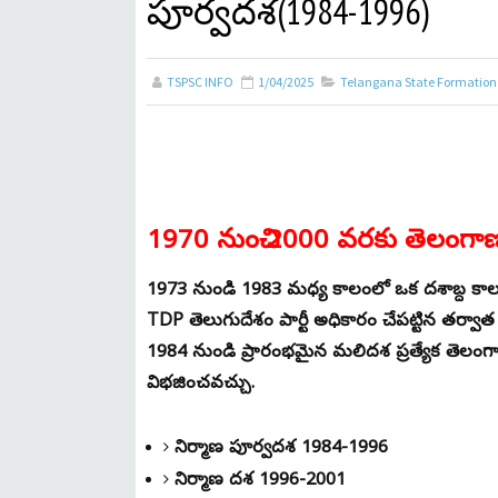
పూర్వదశ(1984-1996)
TSPSC INFO
1/04/2025
Telangana State Formation
1970 నుంచి 2000 వరకు తెలంగ
1973 నుండి 1983 మధ్య కాలంలో ఒక దశాబ్ద కాల
TDP తెలుగుదేశం పార్టీ అధికారం చేపట్టిన తర్వాత
1984 నుండి ప్రారంభమైన మలిదశ ప్రత్యేక తెలంగ
విభజించవచ్చు.
నిర్మాణ పూర్వదశ 1984-1996
నిర్మాణ దశ 1996-2001