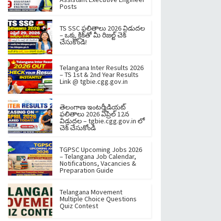
Posts
TS SSC ఫలితాలు 2026 విడుదల
– ఒక్క క్లిక్‌తో మీ రిజల్ట్ చెక్
చేసుకోండి!
Telangana Inter Results 2026
– TS 1st & 2nd Year Results
Link @ tgbie.cgg.gov.in
తెలంగాణ ఇంటర్మీడియట్
ఫలితాలు 2026 ఏప్రిల్ 12న
విడుదల – tgbie.cgg.gov.in లో
చెక్ చేసుకోండి
TGPSC Upcoming Jobs 2026
– Telangana Job Calendar,
Notifications, Vacancies &
Preparation Guide
Telangana Movement
Multiple Choice Questions
Quiz Contest