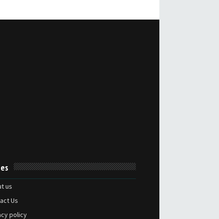
es
t us
act Us
acy policy