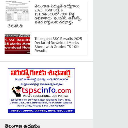
తెలంగాణ విద్యుత్ ఉద్యోగాలు
2025: TGNPDCL &
TSTRANSCOలో 700+ కొత్త
అవకాశాలు! ఇంజనీర్, అకౌంట్స్,
ఇతర పోస్టులకు దరఖాస్తు
చేసుకోండి!
Telangana SSC Results 2025
Declared Download Marks
Sheet with Grades TS 10th
Results
తెలంగాణ ఉద్యమం