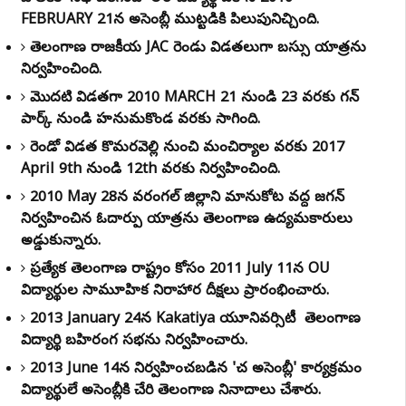
FEBRUARY 21న అసెంబ్లీ ముట్టడికి పిలుపునిచ్చింది.
తెలంగాణ రాజకీయ JAC రెండు విడతలుగా బస్సు యాత్రను
నిర్వహించింది.
మొదటి విడతగా 2010 MARCH 21 నుండి 23 వరకు గన్
పార్క్ నుండి హనుమకొండ వరకు సాగింది.
రెండో విడత కొమరవెల్లి నుంచి మంచిర్యాల వరకు 2017
April 9th నుండి 12th వరకు నిర్వహించింది.
2010 May 28న వరంగల్ జిల్లాలోని మానుకోట వద్ద జగన్
నిర్వహించిన ఓదార్పు యాత్రను తెలంగాణ ఉద్యమకారులు
అడ్డుకున్నారు.
ప్రత్యేక తెలంగాణ రాష్ట్రం కోసం 2011 July 11న OUలో
విద్యార్థుల సామూహిక నిరాహార దీక్షలు ప్రారంభించారు.
2013 January 24న Kakatiya యూనివర్సిటీ లో తెలంగాణ
విద్యార్థి బహిరంగ సభను నిర్వహించారు.
2013 June 14న నిర్వహించబడిన 'చలో అసెంబ్లీ' కార్యక్రమంలో
విద్యార్థులే అసెంబ్లీకి చేరి తెలంగాణ నినాదాలు చేశారు.