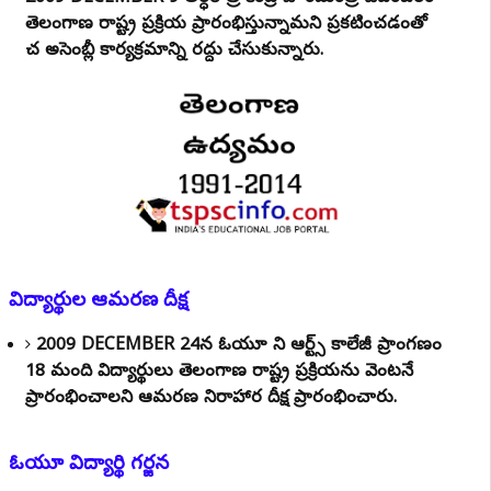
తెలంగాణ రాష్ట్ర ప్రక్రియ ప్రారంభిస్తున్నామని ప్రకటించడంతో
చలో అసెంబ్లీ కార్యక్రమాన్ని రద్దు చేసుకున్నారు.
విద్యార్థుల ఆమరణ దీక్ష
2009 DECEMBER 24న ఓయూ లోని ఆర్ట్స్ కాలేజీ ప్రాంగణంలో
18 మంది విద్యార్థులు తెలంగాణ రాష్ట్ర ప్రక్రియను వెంటనే
ప్రారంభించాలని ఆమరణ నిరాహార దీక్ష ప్రారంభించారు.
ఓయూ విద్యార్థి గర్జన