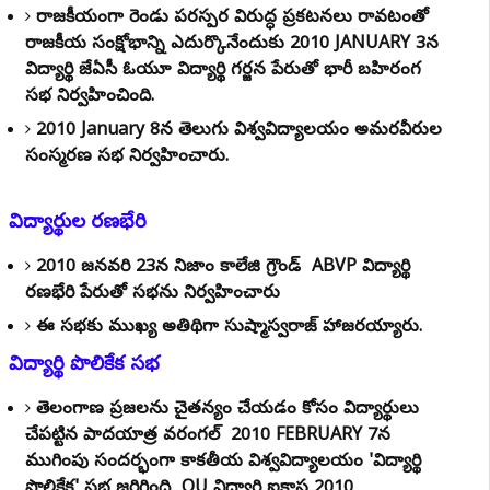
రాజకీయంగా రెండు పరస్పర విరుద్ధ ప్రకటనలు రావటంతో
రాజకీయ సంక్షోభాన్ని ఎదుర్కొనేందుకు 2010 JANUARY 3న
విద్యార్థి జేఏసీ ఓయూలో విద్యార్థి గర్జన పేరుతో భారీ బహిరంగ
సభ నిర్వహించింది.
2010 January 8న తెలుగు విశ్వవిద్యాలయంలో అమరవీరుల
సంస్మరణ సభ నిర్వహించారు.
విద్యార్థుల రణభేరి
2010 జనవరి 23న నిజాం కాలేజి గ్రౌండ్ లో ABVP విద్యార్థి
రణభేరి పేరుతో సభను నిర్వహించారు
ఈ సభకు ముఖ్య అతిథిగా సుష్మాస్వరాజ్ హాజరయ్యారు.
విద్యార్థి పొలికేక సభ
తెలంగాణ ప్రజలను చైతన్యం చేయడం కోసం విద్యార్థులు
చేపట్టిన పాదయాత్ర వరంగల్ లో 2010 FEBRUARY 7న
ముగింపు సందర్భంగా కాకతీయ విశ్వవిద్యాలయంలో 'విద్యార్థి
పొలికేక' సభ జరిగింది OU విద్యార్థి ఐకాస 2010