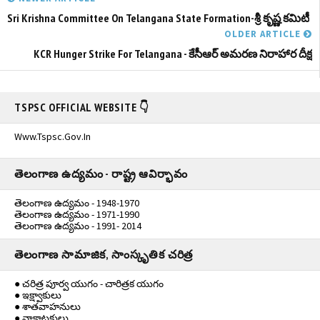
Sri Krishna Committee On Telangana State Formation-శ్రీ కృష్ణ కమిటీ
OLDER ARTICLE
KCR Hunger Strike For Telangana - కేసీఆర్ అమరణ నిరాహార దీక్ష
TSPSC OFFICIAL WEBSITE 👇
Www.tspsc.gov.in
తెలంగాణ ఉద్యమం - రాష్ట్ర ఆవిర్భావం
తెలంగాణ ఉద్యమం - 1948-1970
తెలంగాణ ఉద్యమం - 1971-1990
తెలంగాణ ఉద్యమం - 1991- 2014
తెలంగాణ సామాజిక, సాంస్కృతిక చరిత్ర
● చరిత్ర పూర్వ యుగం - చారిత్రక యుగం
● ఇక్ష్వాకులు
● శాతవాహనులు
● వాకాటకులు