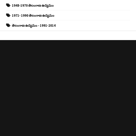
1948-1970 తెలంగాణ ఉద్యమం
1971- 1990 తెలంగాణ ఉద్యమం
తెలంగాణ ఉద్యమం - 1991-2014