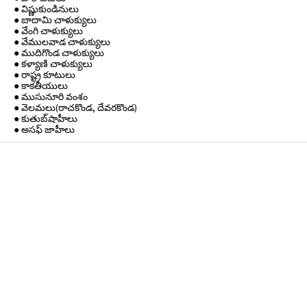
● విష్ణుకుండినులు
● బాదామి చాళుక్యులు
● వేంగి చాళుక్యులు
● వేములవాడ చాళుక్యులు
● ముదిగొండ చాళుక్యులు
● కళ్యాణి చాళుక్యులు
● రాష్ట్ర కూటులు
● కాకతీయులు
● ముసునూరి వంశం
● వెలమలు(రాచకొండ, దేవరకొండ)
● కుతుబ్‌షాహీలు
● అసఫ్ జాహీలు