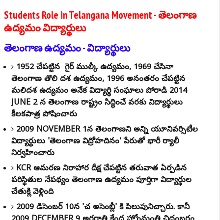
Students Role in Telangana Movement - తెలంగాణ
ఉద్యమం విద్యార్థులు
తెలంగాణ ఉద్యమం - విద్యార్థులు
1952లో చేపట్టిన గైర్ ముల్కీ ఉద్యమంలో, 1969లో చేసినా
తెలంగాణ తొలి దశ ఉద్యమంలో, 1996 అనంతరం చేపట్టిన
మలిదశ ఉద్యమంలో అనేక విద్యార్థి సంఘాలు పోరాడి 2014
JUNE 2 న తెలంగాణ రాష్ట్రం సిద్ధించే వరకు విద్యార్థులు
కీలకపాత్ర పోషించారు
2009 NOVEMBER 1న తెలంగాణలోని అన్ని యూనివర్సిటీల
విద్యార్థులు 'తెలంగాణ విద్రోహదినం' పేరుతో భారీ ర్యాలీ
నిర్వహించారు
KCR ఆమరణ నిరాహార దీక్ష చేపట్టిన తరువాత ఏర్పడిన
పరిస్థితుల నేపథ్యంలో తెలంగాణ ఉద్యమం పూర్తిగా విద్యార్థుల
చేతుల్లోకి వెళ్లింది
2009 డిసెంబర్ 10న 'చలో అసెంబ్లీ' కి పిలుపునిచ్చారు. కానీ
2009 DECEMBER 9 అర్ధరాత్రి కేంద్ర హోంమంత్రి చిదంబరం