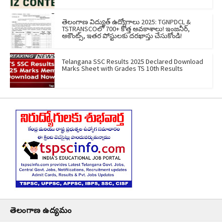
తెలంగాణ విద్యుత్ ఉద్యోగాలు 2025: TGNPDCL &
TSTRANSCOలో 700+ కొత్త అవకాశాలు! ఇంజనీర్,
అకౌంట్స్, ఇతర పోస్టులకు దరఖాస్తు చేసుకోండి!
Telangana SSC Results 2025 Declared Download
Marks Sheet with Grades TS 10th Results
తెలంగాణ ఉద్యమం