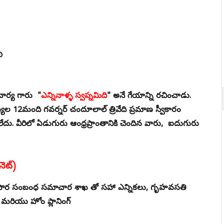
వు
చార్య గారు "
ఎన్నినాళ్ళ స్వప్నమిది
" అనే గేయాన్ని రచించాడు.
యుల 12మంది గవర్నర్ చందూలాల్ త్రివేది ప్రమాణ స్వీకారం
దు. వీరిలో ఏడుగురు ఆంధ్రప్రాంతానికి చెందిన వారు, ఐదుగురు
ినెట్)
ేషన్ - పౌర సంబంధ సమాచార శాఖ తో సహా ఎన్నికలు, గృహవసతి
 మరియు హోం ప్లానింగ్