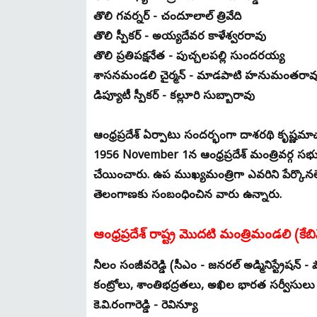
తొలి గవర్నర్ - చందూలాల్ త్రివేది
తొలి స్పీకర్ - అయ్యదేవర కాళేశ్వరరావు
తొలి ప్రతిపక్షనేత - పుచ్చలపల్లి సుందరయ్య
శాసనమండలి చైర్మన్ - మాడపాటి హనుమంతరా
డిప్యూటీ స్పీకర్ - కల్లూరి సుబ్బారావు
ఆంధ్రప్రదేశ్ ఏర్పాటు సందర్భంగా దాశరథి కృష్ణమా
1956 November 1న ఆంధ్రప్రదేశ్ మంత్రివర్గ సభ్
చేయించారు. ఉప ముఖ్యమంత్రిగా ఎవరిని పేర్కొనలే
తెలంగాణకు సంబంధించిన వారు ఉన్నారు.
ఆంధ్రప్రదేశ్ రాష్ట్ర మొదటి మంత్రిమండలి (కేబ
నీలం సంజీవరెడ్డి (సీఎం - జనరల్ అడ్మినిస్ట్ర
కంట్రోలు, శాంతిభద్రతలు, అఖిల భారత సర్వీసులు
కె.వి.రంగారెడ్డి - రెవిన్యూ