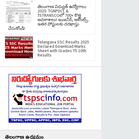
తెలంగాణ విద్యుత్ ఉద్యోగాలు
2025: TGNPDCL &
TSTRANSCOలో 700+ కొత్త
అవకాశాలు! ఇంజనీర్, అకౌంట్స్,
ఇతర పోస్టులకు దరఖాస్తు
చేసుకోండి!
Telangana SSC Results 2025
Declared Download Marks
Sheet with Grades TS 10th
Results
తెలంగాణ ఉద్యమం