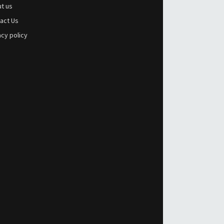
t us
act Us
acy policy