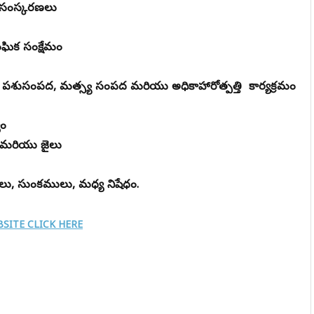
భూ సంస్కరణలు
ఘిక సంక్షేమం
ో సహా పశుసంపద, మత్స్య సంపద మరియు అధికాహారోత్పత్తి కార్యక్రమం
యం
ులు మరియు జైలు
, సుంకములు, మధ్య నిషేధం.
SITE CLICK HERE