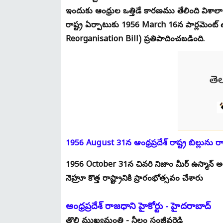
ఇందుకు ఆంధ్రుల ఒత్తిడే కారణము తేలింది విశా
రాష్ట్ర ఏర్పాటుకు 1956 March 16న పార్లమెంట్ 
Reorganisation Bill) ప్రతిపాదించబడింది.
1956 August 31న ఆంధ్రప్రదేశ్ రాష్ట్ర బిల్లును రా
1956 October 31న చివరి నిజాం మీర్ ఉస్మాన్
నెహ్రూ కొత్త రాష్ట్రానికి ప్రారంభోత్సవం చేశారు
ఆంధ్రప్రదేశ్ రాజధాని హైకోర్టు - హైదరాబాద్
తొలి ముఖ్యమంత్రి - నీలం సంజీవరెడ్డి