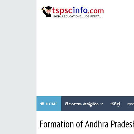
HOME
తెలంగాణ ఉద్యమం
చరిత్ర
భార
Formation of Andhra Pradesh