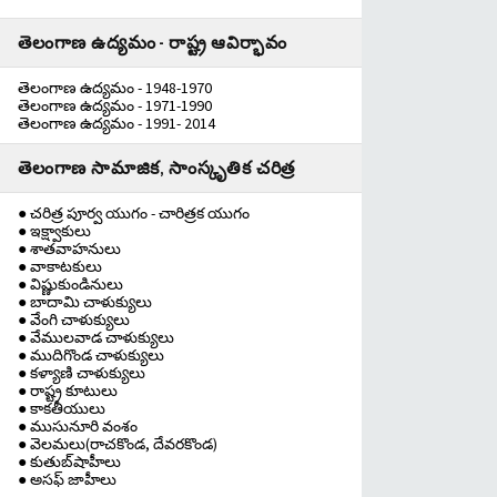
తెలంగాణ ఉద్యమం - రాష్ట్ర ఆవిర్భావం
తెలంగాణ ఉద్యమం - 1948-1970
తెలంగాణ ఉద్యమం - 1971-1990
తెలంగాణ ఉద్యమం - 1991- 2014
తెలంగాణ సామాజిక, సాంస్కృతిక చరిత్ర
● చరిత్ర పూర్వ యుగం - చారిత్రక యుగం
● ఇక్ష్వాకులు
● శాతవాహనులు
● వాకాటకులు
● విష్ణుకుండినులు
● బాదామి చాళుక్యులు
● వేంగి చాళుక్యులు
● వేములవాడ చాళుక్యులు
● ముదిగొండ చాళుక్యులు
● కళ్యాణి చాళుక్యులు
● రాష్ట్ర కూటులు
● కాకతీయులు
● ముసునూరి వంశం
● వెలమలు(రాచకొండ, దేవరకొండ)
● కుతుబ్‌షాహీలు
● అసఫ్ జాహీలు