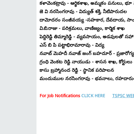
కళావెంకట్రావు - ఆర్థికశాఖ, అమ్మకం పనులు, 
జె వి నరసింగరావు - విద్యుత్ శక్తి, నీటిపారుదల
దామోదరం సంజీవయ్య -సహకార, దేవదాయ, సాం
వి.బి.రాజు - పరిశ్రమలు, వాణిజ్యం, కార్మిక శాఖ
పెద్దిరెడ్డి తిమ్మారెడ్డి - వ్యవసాయం, అడవులత
ఎస్ బి పి పట్టాభిరామారావు - విద్య
నవాబ్ మెహదీ నవాజ్ జంగ్ బహదూర్ - ప్రజారోగ్
గ్రంధి వెంకట రెడ్డి నాయుడు - శాసన శాఖ, కోర్ట
కాసు బ్రహ్మానంద రెడ్డి - స్థానిక పరిపాలన
మందుముల నరసింగరావు - భవనాలు, రహదారులు
For Job Notifications
CLICK HERE
TSPSC WEB