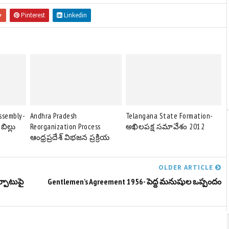
+
Pinterest
Linkedin
Assembly-
Andhra Pradesh
Telangana State Formation-
బిల్లు
Reorganization Process
అఖిలపక్ష సమావేశం 2012
ఆంధ్రప్రదేశ్ విభజన ప్రక్రియ
OLDER ARTICLE
ర్పాటుపై
Gentlemen's Agreement 1956- పెద్ద మనుషుల ఒప్పందం