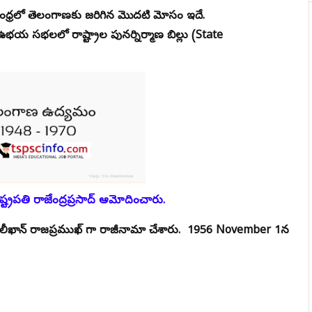
లాంధ్రలో తెలంగాణకు జరిగిన మొదటి మోసం ఇదే.
ఉభయ సభలలో రాష్ట్రాల పునర్నిర్మాణ బిల్లు (State
ష్ట్రపతి రాజేంద్రప్రసాద్ ఆమోదించారు.
 అలీఖాన్ రాజప్రముఖ్ గా రాజీనామా చేశారు. 1956 November 1న