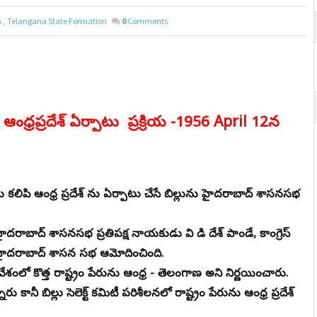
ం
,
Telangana State Formation
0
Comments
రప్రదేశ్ ఏర్పాటు ప్రక్రియ -
1956 April 12న
కలిపి ఆంధ్ర ప్రదేశ్ ను ఏర్పాటు చేసే బిల్లును హైదరాబాద్ శాసనసభ
ని హైదరాబాద్ శాసనసభ ప్రతిపక్ష నాయకుడు వి డి దేశ్ పాండే, కాంగ్రెస్
న్ని హైదరాబాద్ శాసన సభ ఆమోదించింది.
ో కొత్త రాష్ట్రం పేరును ఆంధ్ర - తెలంగాణ అని నిర్ణయించారు.
 కానీ బిల్లు సెలెక్ట్ కమిటీ పరిశీలనలో రాష్ట్రం పేరును ఆంధ్ర ప్రదేశ్