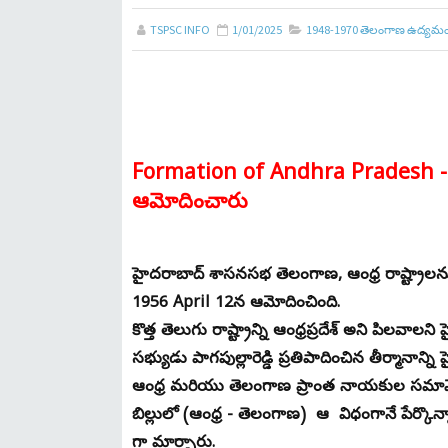
TSPSC INFO
1/01/2025
1948-1970 తెలంగాణ ఉద్యమ
Formation of Andhra Pradesh - ఆంధ్
ఆమోదించారు
హైదరాబాద్ శాసనసభ తెలంగాణ, ఆంధ్ర రాష్ట్రాలను 
1956 April 12న ఆమోదించింది.
కొత్త తెలుగు రాష్ట్రాన్ని ఆంధ్రప్రదేశ్ అని పిలవాల
సభ్యుడు పాగపుల్లారెడ్డి ప్రతిపాదించిన తీర్మానా
ఆంధ్ర మరియు తెలంగాణ ప్రాంత నాయకుల సమావేశంల
బిల్లులో (ఆంధ్ర - తెలంగాణ) ఆ విధంగానే పేర్కొన్నారు
గా మార్చారు.