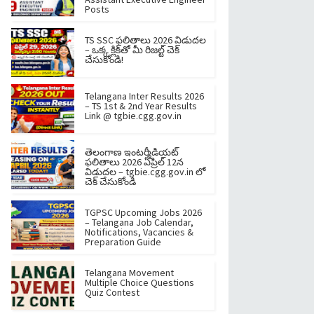
Posts
TS SSC ఫలితాలు 2026 విడుదల
– ఒక్క క్లిక్‌తో మీ రిజల్ట్ చెక్
చేసుకోండి!
Telangana Inter Results 2026
– TS 1st & 2nd Year Results
Link @ tgbie.cgg.gov.in
తెలంగాణ ఇంటర్మీడియట్
ఫలితాలు 2026 ఏప్రిల్ 12న
విడుదల – tgbie.cgg.gov.in లో
చెక్ చేసుకోండి
TGPSC Upcoming Jobs 2026
– Telangana Job Calendar,
Notifications, Vacancies &
Preparation Guide
Telangana Movement
Multiple Choice Questions
Quiz Contest