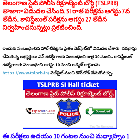
తెలంగాణ స్టేట్ పోలీస్ రిక్రూట్మెంట్ బోర్డ్ (TSLPRB)
తాజాగా విడుదల చేసింది. SI రాత పరీక్షను ఆగస్టు 7వ
తేదీన.. కానిస్టేబుల్‌ పరీక్షను ఆగస్టు 27 తేదీన
నిర్వహించనున్నట్లు ప్రకటించింది.
ఇందుకు సంబంధించిన హాల్ టికెట్లను సైతం వెబ్‌సైట్‌లో విడుదల చేశారు. దరఖాస్తు
చేసుకున్న అభ్యర్థులు ఎస్‌ ఉద్యోగాలకు సంబంధించి జులై 30 నుంచి.. కానిస్టేబుల్‌
ఉద్యోగాలకు సంబంధించి ఆగస్టు 10 నుంచి అడ్మిట్‌ కార్డులను
https://www.tslprb.in/
వెబ్‌సైట్‌ నుంచి డౌన్‌లోడ్‌ చేసుకోవచ్చు.
ఈ పరీక్షలు ఉదయం 10 గంటల నుంచి మధ్యాహ్నం 1