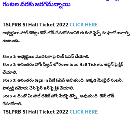
గంటల వరకు జరగనున్నాయి
TSLPRB SI Hall Ticket 2022
CLICK HERE
అభ్యర్థులు హాల్ టికెట్లు డౌన్ లోడ్ చేసుకోవడానికి ఈ కింది స్టెప్స్ ను ఫాలో కావాల్సి
ఉంటుంది..
Step 1: అభ్యర్థులు మొదటగా పై లింక్ ఓపెన్ చేయాలి.
Step 2: అనంతరం హోం స్క్రీన్ లో Download Hall Tickets ఆప్షన్ పై క్లిక్
చేయాలి.
Step 3: అనంతరం Sign in పేజీ ఓపెన్ అవుతుంది. అక్కడ మొబైల్ నంబర్,
పాస్వర్డ్ నమోదు చేసి సైన్ ఇన్ పై క్లిక్ చేయాలి.
Step 4: దీంతో మీ హాల్ టికెట్ హోం పేజీపై డిస్ప్లే అవుతుంది. డౌన్ లోడ్
చేసుకోవాలి.
TSLPRB SI Hall Ticket 2022
CLICK HERE