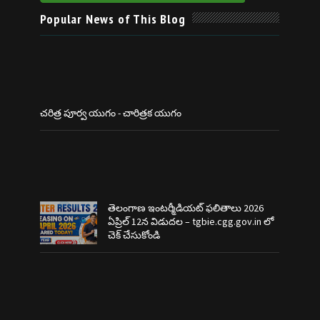
Popular News of This Blog
చరిత్ర పూర్వ యుగం - చారిత్రక యుగం
తెలంగాణ ఇంటర్మీడియట్ ఫలితాలు 2026
ఏప్రిల్ 12న విడుదల – tgbie.cgg.gov.in లో
చెక్ చేసుకోండి