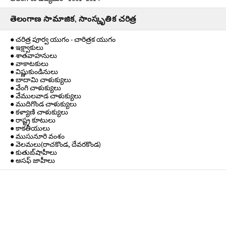
తెలంగాణ సామాజిక, సాంస్కృతిక చరిత్ర
● చరిత్ర పూర్వ యుగం - చారిత్రక యుగం
● ఇక్ష్వాకులు
● శాతవాహనులు
● వాకాటకులు
● విష్ణుకుండినులు
● బాదామి చాళుక్యులు
● వేంగి చాళుక్యులు
● వేములవాడ చాళుక్యులు
● ముదిగొండ చాళుక్యులు
● కళ్యాణి చాళుక్యులు
● రాష్ట్ర కూటులు
● కాకతీయులు
● ముసునూరి వంశం
● వెలమలు(రాచకొండ, దేవరకొండ)
● కుతుబ్‌షాహీలు
● అసఫ్ జాహీలు