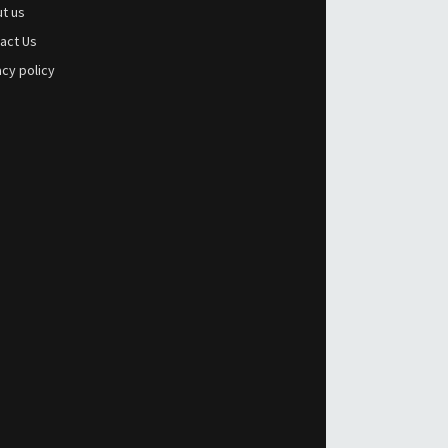
t us
act Us
acy policy