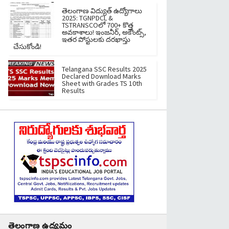
తెలంగాణ విద్యుత్ ఉద్యోగాలు
2025: TGNPDCL &
TSTRANSCOలో 700+ కొత్త
అవకాశాలు! ఇంజనీర్, అకౌంట్స్,
ఇతర పోస్టులకు దరఖాస్తు
చేసుకోండి!
Telangana SSC Results 2025
Declared Download Marks
Sheet with Grades TS 10th
Results
తెలంగాణ ఉద్యమం