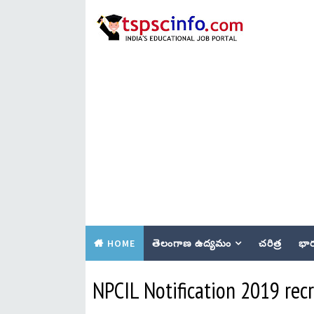
HOME
తెలంగాణ ఉద్యమం
చరిత్ర
భార
NPCIL Notification 2019 rec