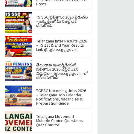
Posts
TS SSC ఫలితాలు 2026 విడుదల
– ఒక్క క్లిక్‌తో మీ రిజల్ట్ చెక్
చేసుకోండి!
Telangana Inter Results 2026
– TS 1st & 2nd Year Results
Link @ tgbie.cgg.gov.in
తెలంగాణ ఇంటర్మీడియట్
ఫలితాలు 2026 ఏప్రిల్ 12న
విడుదల – tgbie.cgg.gov.in లో
చెక్ చేసుకోండి
TGPSC Upcoming Jobs 2026
– Telangana Job Calendar,
Notifications, Vacancies &
Preparation Guide
Telangana Movement
Multiple Choice Questions
Quiz Contest