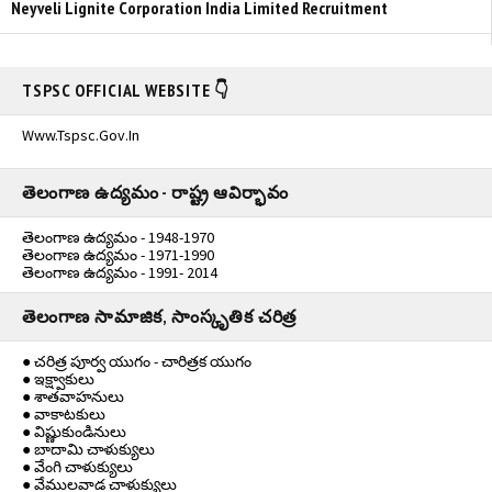
Neyveli Lignite Corporation India Limited Recruitment
TSPSC OFFICIAL WEBSITE 👇
Www.tspsc.gov.in
తెలంగాణ ఉద్యమం - రాష్ట్ర ఆవిర్భావం
తెలంగాణ ఉద్యమం - 1948-1970
తెలంగాణ ఉద్యమం - 1971-1990
తెలంగాణ ఉద్యమం - 1991- 2014
తెలంగాణ సామాజిక, సాంస్కృతిక చరిత్ర
● చరిత్ర పూర్వ యుగం - చారిత్రక యుగం
● ఇక్ష్వాకులు
● శాతవాహనులు
● వాకాటకులు
● విష్ణుకుండినులు
● బాదామి చాళుక్యులు
● వేంగి చాళుక్యులు
● వేములవాడ చాళుక్యులు