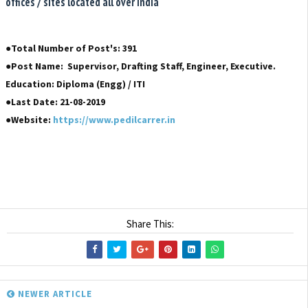
offices / sites located all over India
●Total Number of Post's: 391
●Post Name: Supervisor, Drafting Staff, Engineer, Executive.
Education: Diploma (Engg) / ITI
●Last Date: 21-08-2019
●Website:
https://www.pedilcarrer.in
Share This:
NEWER ARTICLE