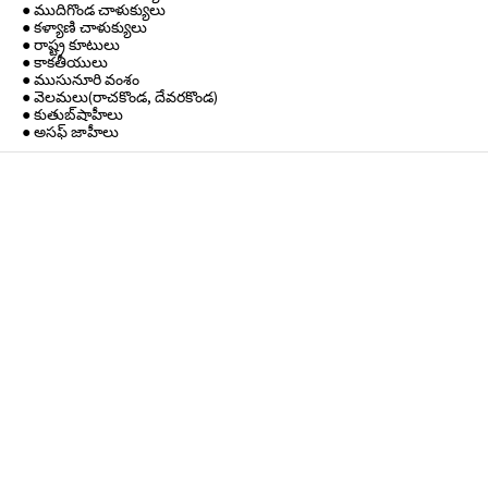
● ముదిగొండ చాళుక్యులు
● కళ్యాణి చాళుక్యులు
● రాష్ట్ర కూటులు
● కాకతీయులు
● ముసునూరి వంశం
● వెలమలు(రాచకొండ, దేవరకొండ)
● కుతుబ్‌షాహీలు
● అసఫ్ జాహీలు