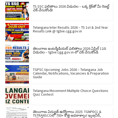
TS SSC ఫలితాలు 2026 విడుదల – ఒక్క క్లిక్‌తో మీ రిజల్ట్
చెక్ చేసుకోండి!
Telangana Inter Results 2026 – TS 1st & 2nd Year
Results Link @ tgbie.cgg.gov.in
తెలంగాణ ఇంటర్మీడియట్ ఫలితాలు 2026 ఏప్రిల్ 12న
విడుదల – tgbie.cgg.gov.in లో చెక్ చేసుకోండి
TGPSC Upcoming Jobs 2026 – Telangana Job
Calendar, Notifications, Vacancies & Preparation
Guide
Telangana Movement Multiple Choice Questions
Quiz Contest
తెలంగాణ విద్యుత్ ఉద్యోగాలు 2025: TGNPDCL &
TSTRANSCOలో 700+ కొత్త అవకాశాలు! ఇంజనీర్,