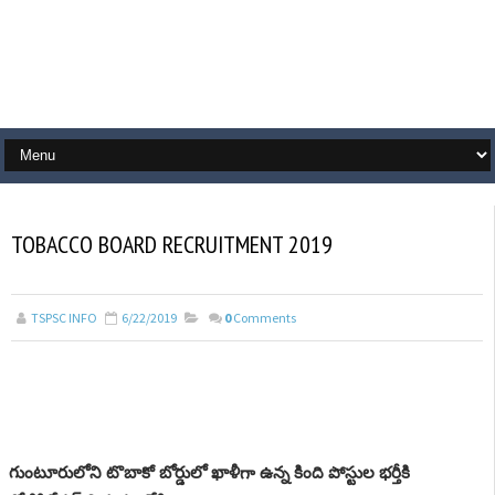
TOBACCO BOARD RECRUITMENT 2019
TSPSC INFO
6/22/2019
0
Comments
గుంటూరులోని టొబాకో బోర్డులో ఖాళీగా ఉన్న కింది పోస్టుల భర్తీకి