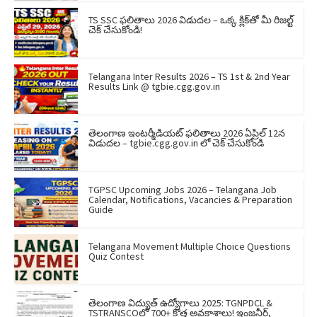
TS SSC ఫలితాలు 2026 విడుదల – ఒక్క క్లిక్‌తో మీ రిజల్ట్
చెక్ చేసుకోండి!
Telangana Inter Results 2026 – TS 1st & 2nd Year
Results Link @ tgbie.cgg.gov.in
తెలంగాణ ఇంటర్మీడియట్ ఫలితాలు 2026 ఏప్రిల్ 12న
విడుదల – tgbie.cgg.gov.in లో చెక్ చేసుకోండి
TGPSC Upcoming Jobs 2026 – Telangana Job
Calendar, Notifications, Vacancies & Preparation
Guide
Telangana Movement Multiple Choice Questions
Quiz Contest
తెలంగాణ విద్యుత్ ఉద్యోగాలు 2025: TGNPDCL &
TSTRANSCOలో 700+ కొత్త అవకాశాలు! ఇంజనీర్,