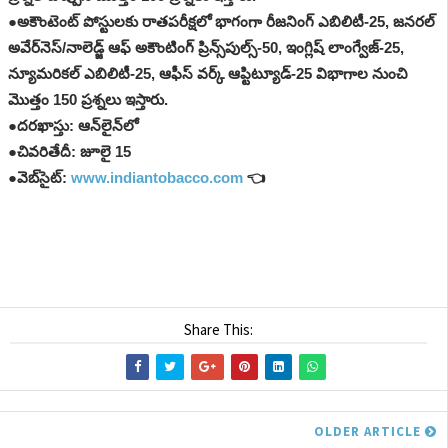
●అకౌంటెంట్ పోస్టులకు రాతపరీక్షలో భాగంగా రీజనింగ్ ఎబిలిటీ-25, జనరల్
అవేర్‌నెస్/నాలెడ్జ్ ఆఫ్ అకౌంటింగ్ ప్రిన్స్‌పుల్స్-50, ఇంగ్లిష్ లాంగ్వేజ్-25,
న్యూమరికల్ ఎబిలిటీ-25, ఆఫీస్ వర్క్ ఆప్టిట్యూడ్-25 విభాగాల నుంచి
మొత్తం 150 ప్రశ్నలు ఇస్తారు.
●దరఖాస్తు: ఆన్‌లైన్‌లో
●చివరితేదీ: జూలై 15
●వెబ్‌సైట్:
www.indiantobacco.com
👈
Share This:
OLDER ARTICLE