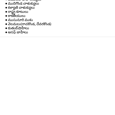
● ముదిగొండ చాళుక్యులు
● కళ్యాణి చాళుక్యులు
● రాష్ట్ర కూటులు
● కాకతీయులు
● ముసునూరి వంశం
● వెలమలు(రాచకొండ, దేవరకొండ)
● కుతుబ్‌షాహీలు
● అసఫ్ జాహీలు