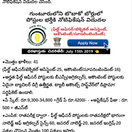
నోటిఫికేషన్ విడుదల చేసింది.
●మొత్తం ఖాళీలు: 41
(ఫీల్డ్ ఆఫీసర్/టెక్నికల్ అసిస్టెంట్-25, అకౌంటెంట్/సూపరింటెండెంట్-16)
●అర్హత:ఫీల్డ్ ఆఫీసర్ పోస్టులకు బీఎస్సీ(అగ్రికల్చర్), అకౌంటెంట్ పోస్టులకు
ఏదైనా బ్యాచిలర్ డిగ్రీ ఉత్తీర్ణత. ట్యాలీ అకౌంట్స్ సాఫ్ట్‌వేర్‌లో డిప్లొమా/
సర్టిఫికెట్ ఉండాలి.
●పే స్కేల్: రూ.9,300-34,800 +గ్రేడ్ పే రూ.4200/- - ●అప్లికేషన్ ఫీజు : రూ.
500 + జీఎస్‌టీ
●ఎంపిక: రాతపరీక్ష ద్వారా - ఫీల్డ్ ఆఫీసర్ పోస్టులకు రాతపరీక్షలో భాగంగా
నాలెడ్జ్ ఆఫ్ అగ్రికల్చర్ సైన్స్-60, జనరల్ నాలెడ్జ్-20, జనరల్ ఇంగ్లిష్-20
ప్రశ్నల చొప్పున మొత్తం 100 ప్రశ్నలు ఇస్తారు.