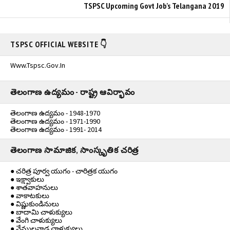
TSPSC Upcoming Govt Job's Telangana 2019
TSPSC OFFICIAL WEBSITE 👇
Www.tspsc.gov.in
తెలంగాణ ఉద్యమం - రాష్ట్ర ఆవిర్భావం
తెలంగాణ ఉద్యమం - 1948-1970
తెలంగాణ ఉద్యమం - 1971-1990
తెలంగాణ ఉద్యమం - 1991- 2014
తెలంగాణ సామాజిక, సాంస్కృతిక చరిత్ర
● చరిత్ర పూర్వ యుగం - చారిత్రక యుగం
● ఇక్ష్వాకులు
● శాతవాహనులు
● వాకాటకులు
● విష్ణుకుండినులు
● బాదామి చాళుక్యులు
● వేంగి చాళుక్యులు
● వేములవాడ చాళుక్యులు