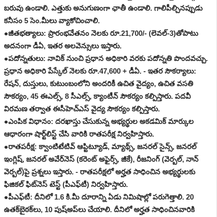
బరువు ఉండాలి. ఎత్తుకు అనుగుణంగా ఛాతీ ఉండాలి. గాలిపీల్చినప్పుడు
కనీసం 5 సెం.మీలు వ్యాకోచించాలి.
●జీతభత్యాలు: ప్రారంభవేతనం నెలకు రూ.21,700/- (లెవల్-3)తోపాటు
అదనంగా డీఏ, ఇతర అలవెన్సులు ఇస్తారు.
●పదోన్నతులు: నావిక్ నుంచి ప్రధాన అధికారి వరకు పదోన్నతి పొందవచ్చు.
ప్రధాన అధికారి పేస్కేల్ నెలకు రూ.47,600 + డీఏ. - ఇతర సౌకర్యాలు:
రేషన్, దుస్తులు, కుటుంబంలోని అందరికీ ఉచిత వైద్యం, ఉచిత వసతి
సౌకర్యం, 45 ఈఎల్స్, 8 సీఎల్స్, క్యాంటీన్ సౌకర్యం కల్పిస్తారు. పదవీ
విరమణ తర్వాత ఈసీహెచ్‌ఎస్ వైద్య సౌకర్యం కల్పిస్తారు.
●ఎంపిక విధానం: దరఖాస్తు చేసుకున్న అభ్యర్థుల అకడమిక్ మార్కుల
ఆధారంగా షార్ట్‌లిస్ట్ చేసి వారికి రాతపరీక్ష నిర్వహిస్తారు.
●రాతపరీక్ష: క్వాంటిటేటివ్ ఆప్టిట్యూడ్, మ్యాథ్స్, జనరల్ సైన్స్, జనరల్
ఇంగ్లిష్, జనరల్ అవేర్‌నెస్ (కరెంట్ అఫైర్స్, జీకే), రీజనింగ్ (వెర్బల్, నాన్
వెర్బల్)పై ప్రశ్నలు ఇస్తారు. - రాతపరీక్షలో అర్హత సాధించిన అభ్యర్థులకు
ఫిజికల్ ఫిట్‌నెస్ టెస్ట్ (పీఎఫ్‌టీ) నిర్వహిస్తారు.
●పీఎఫ్‌టీ: దీనిలో 1.6 కి.మీ దూరాన్ని ఏడు నిమిషాల్లో పరుగెత్తాలి. 20
ఉతక్‌బైఠక్‌లు, 10 పుష్‌అప్‌లు చేయాలి. దీనిలో అర్హత సాధించినవారికి