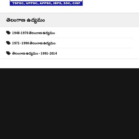
తెలంగాణ ఉద్యమం
1948-1970 తెలంగాణ ఉద్యమం
1971- 1990 తెలంగాణ ఉద్యమం
తెలంగాణ ఉద్యమం - 1991-2014