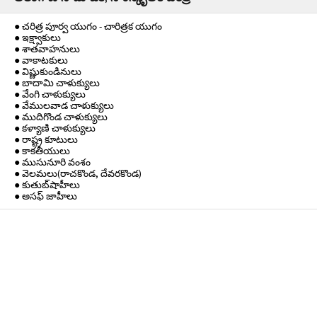
● చరిత్ర పూర్వ యుగం - చారిత్రక యుగం
● ఇక్ష్వాకులు
● శాతవాహనులు
● వాకాటకులు
● విష్ణుకుండినులు
● బాదామి చాళుక్యులు
● వేంగి చాళుక్యులు
● వేములవాడ చాళుక్యులు
● ముదిగొండ చాళుక్యులు
● కళ్యాణి చాళుక్యులు
● రాష్ట్ర కూటులు
● కాకతీయులు
● ముసునూరి వంశం
● వెలమలు(రాచకొండ, దేవరకొండ)
● కుతుబ్‌షాహీలు
● అసఫ్ జాహీలు