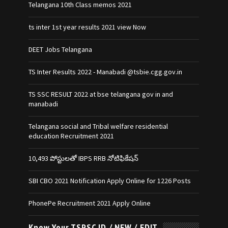
Telangana 10th Class memos 2021
ts inter 1st year results 2021 view Now
DEET Jobs Telangana
TS Inter Results 2022 - Manabadi @tsbie.cgg.gov.in
TS SSC RESULT 2022 at bse telangana gov in and
manabadi
Telangana social and Tribal welfare residential
education Recruitment 2021
10,493 పోస్టులతో IBPS RRB నోటిఫికేషన్‌
SBI CBO 2021 Notification Apply Online for 1226 Posts
PhonePe Recruitment 2021 Apply Online
Know Your TSPSC ID / NEW / EDIT