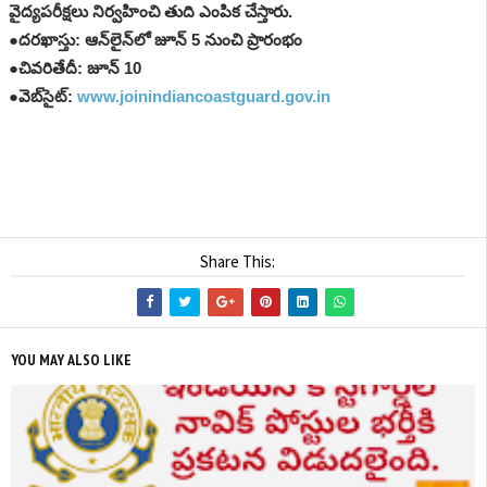
వైద్యపరీక్షలు నిర్వహించి తుది ఎంపిక చేస్తారు.
●దరఖాస్తు: ఆన్‌లైన్‌లో జూన్ 5 నుంచి ప్రారంభం
●చివరితేదీ: జూన్ 10
●వెబ్‌సైట్:
www.joinindiancoastguard.gov.in
Share This:
YOU MAY ALSO LIKE