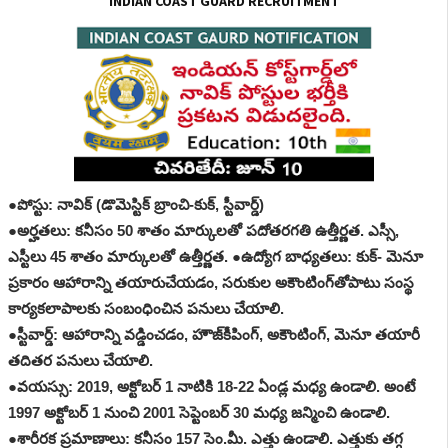
INDIAN COAST GUARD RECRUITMENT
●పోస్టు: నావిక్ (డొమెస్టిక్ బ్రాంచి-కుక్, స్టీవార్డ్)
●అర్హతలు: కనీసం 50 శాతం మార్కులతో పదోతరగతి ఉత్తీర్ణత. ఎస్సీ,
ఎస్టీలు 45 శాతం మార్కులతో ఉత్తీర్ణత. ●ఉద్యోగ బాధ్యతలు: కుక్- మెనూ
ప్రకారం ఆహారాన్ని తయారుచేయడం, సరుకుల అకౌంటింగ్‌తోపాటు సంస్థ
కార్యకలాపాలకు సంబంధించిన పనులు చేయాలి.
●స్టీవార్డ్: ఆహారాన్ని వడ్డించడం, హౌజ్‌కీపింగ్, అకౌంటింగ్, మెనూ తయారీ
తదితర పనులు చేయాలి.
●వయస్సు: 2019, అక్టోబర్ 1 నాటికి 18-22 ఏండ్ల మధ్య ఉండాలి. అంటే
1997 అక్టోబర్ 1 నుంచి 2001 సెప్టెంబర్ 30 మధ్య జన్మించి ఉండాలి.
●శారీరక ప్రమాణాలు: కనీసం 157 సెం.మీ. ఎత్తు ఉండాలి. ఎత్తుకు తగ్గ