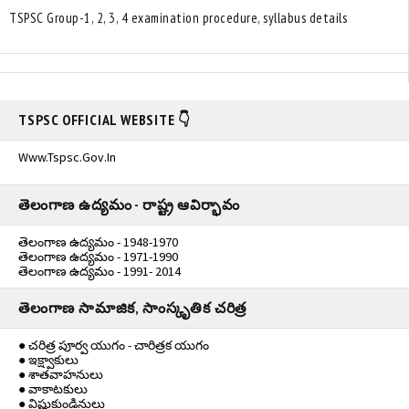
TSPSC Group-1, 2, 3, 4 examination procedure, syllabus details
TSPSC OFFICIAL WEBSITE 👇
Www.tspsc.gov.in
తెలంగాణ ఉద్యమం - రాష్ట్ర ఆవిర్భావం
తెలంగాణ ఉద్యమం - 1948-1970
తెలంగాణ ఉద్యమం - 1971-1990
తెలంగాణ ఉద్యమం - 1991- 2014
తెలంగాణ సామాజిక, సాంస్కృతిక చరిత్ర
● చరిత్ర పూర్వ యుగం - చారిత్రక యుగం
● ఇక్ష్వాకులు
● శాతవాహనులు
● వాకాటకులు
● విష్ణుకుండినులు