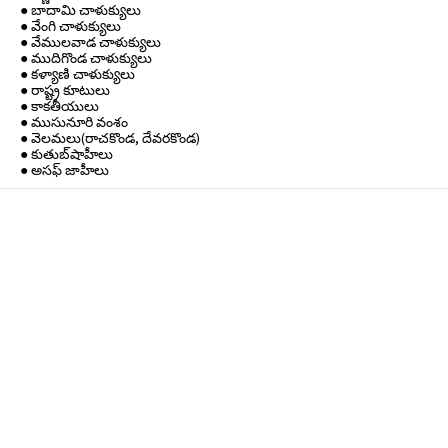
● బాదామి చాళుక్యులు
● వేంగి చాళుక్యులు
● వేములవాడ చాళుక్యులు
● ముదిగొండ చాళుక్యులు
● కళ్యాణి చాళుక్యులు
● రాష్ట్ర కూటులు
● కాకతీయులు
● ముసునూరి వంశం
● వెలమలు(రాచకొండ, దేవరకొండ)
● కుతుబ్‌షాహీలు
● అసఫ్ జాహీలు