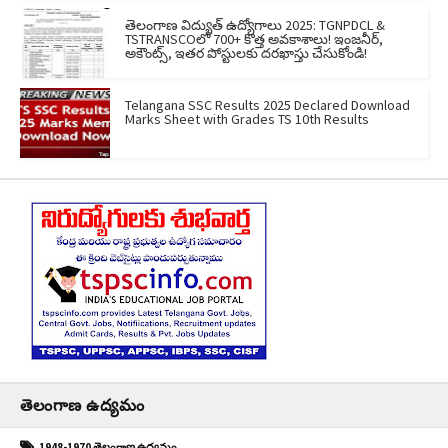
తెలంగాణ విద్యుత్ ఉద్యోగాలు 2025: TGNPDCL &
TSTRANSCOలో 700+ కొత్త అవకాశాలు! ఇంజనీర్,
అకౌంట్స్, ఇతర పోస్టులకు దరఖాస్తు చేసుకోండి!
Telangana SSC Results 2025 Declared Download
Marks Sheet with Grades TS 10th Results
తెలంగాణ ఉద్యమం
1948-1970 తెలంగాణ ఉద్యమం