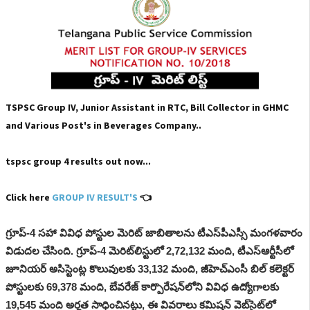
TSPSC Group IV, Junior Assistant in RTC, Bill Collector in GHMC
and Various Post's in Beverages Company..
tspsc group 4 results out now...
Click here
GROUP IV RESULT'S
👈
గ్రూప్-4 సహా వివిధ పోస్టుల మెరిట్ జాబితాలను టీఎస్‌పీఎస్సీ మంగళవారం
విడుదల చేసింది. గ్రూప్-4 మెరిట్‌లిస్టులో 2,72,132 మంది, టీఎస్‌ఆర్టీసీలో
జూనియర్ అసిస్టెంట్ల కొలువులకు 33,132 మంది, జీహెచ్‌ఎంసీ బిల్ కలెక్టర్
పోస్టులకు 69,378 మంది, బేవరేజ్ కార్పొరేషన్‌లోని వివిధ ఉద్యోగాలకు
19,545 మంది అర్హత సాధించినట్టు, ఈ వివరాలు కమిషన్ వెబ్‌సైట్‌లో