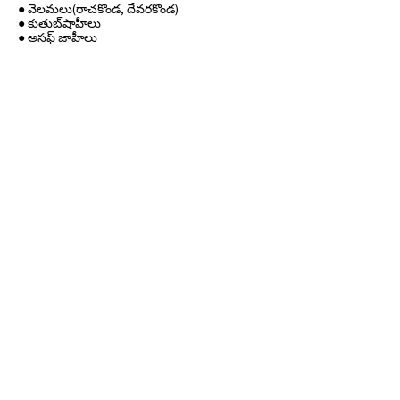
● వెలమలు(రాచకొండ, దేవరకొండ)
● కుతుబ్‌షాహీలు
● అసఫ్ జాహీలు