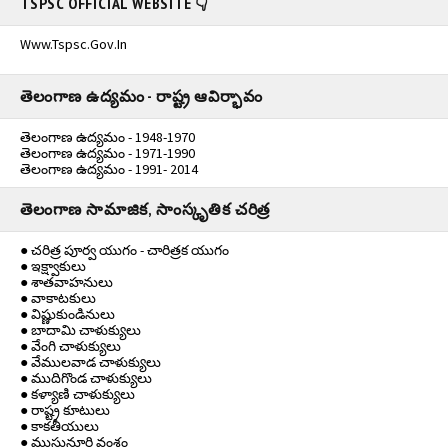
TSPSC OFFICIAL WEBSITE 👇
Www.tspsc.gov.in
తెలంగాణ ఉద్యమం - రాష్ట్ర ఆవిర్భావం
తెలంగాణ ఉద్యమం - 1948-1970
తెలంగాణ ఉద్యమం - 1971-1990
తెలంగాణ ఉద్యమం - 1991- 2014
తెలంగాణ సామాజిక, సాంస్కృతిక చరిత్ర
● చరిత్ర పూర్వ యుగం - చారిత్రక యుగం
● ఇక్ష్వాకులు
● శాతవాహనులు
● వాకాటకులు
● విష్ణుకుండినులు
● బాదామి చాళుక్యులు
● వేంగి చాళుక్యులు
● వేములవాడ చాళుక్యులు
● ముదిగొండ చాళుక్యులు
● కళ్యాణి చాళుక్యులు
● రాష్ట్ర కూటులు
● కాకతీయులు
● ముసునూరి వంశం