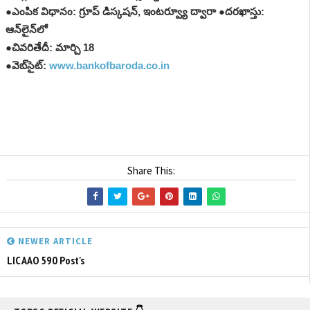
●ఎంపిక విధానం: గ్రూప్ డిస్కషన్, ఇంటర్వ్యూ ద్వారా ●దరఖాస్తు:
ఆన్‌లైన్‌లో
●చివరితేదీ: మార్చి 18
●వెబ్‌సైట్:
www.bankofbaroda.co.in
Share This:
NEWER ARTICLE
LIC AAO 590 Post's