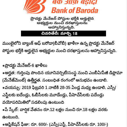
ముంబైలోని బ్యాంక్ ఆఫ్ బరోడా(బీవోబీ) ఖాళీగా ఉన్న ప్రొడక్టు మేనేజర్
పోస్టుల భర్తీకి అర్హులైన అభ్యర్థుల నుంచి దరఖాస్తులను ఆహ్వానిస్తున్నది.
●ప్రొడక్టు మేనేజర్-6 ఖాళీలు
●అర్హత: గుర్తింపు పొందిన యూనివర్సిటీ/సంస్థ నుంచి ఎంబీఏ/పీజీ డిప్లొమా
(మేనేజ్‌మెంట్) ఉత్తీర్ణత. సంబంధిత రంగంలో అనుభవం ఉండాలి.
●వయస్సు: 2019 ఫిబ్రవరి 1 నాటికి 28-35 ఏండ్ల మధ్య ఉండాలి. ఎస్సీ/
ఎస్టీలకు ఐదేండ్లు, ఓబీసీలకు మూడేండ్లు, పీహెచ్‌సీలకు పదేండ్లు
వయోపరిమితిలో సడలింపు ఉంటుంది
●పే స్కేల్: వార్షిక వేతనం రూ.12 లక్షల నుంచి రూ.18 లక్షల వరకు
ఉంటుంది.
●అప్లికేషన్ ఫీజు: రూ. 600/- (ఎస్సీ/ఎస్టీ, పీహెచ్‌సీలకు రూ. 100/-)