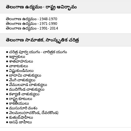
తెలంగాణ ఉద్యమం - రాష్ట్ర ఆవిర్భావం
తెలంగాణ ఉద్యమం - 1948-1970
తెలంగాణ ఉద్యమం - 1971-1990
తెలంగాణ ఉద్యమం - 1991- 2014
తెలంగాణ సామాజిక, సాంస్కృతిక చరిత్ర
● చరిత్ర పూర్వ యుగం - చారిత్రక యుగం
● ఇక్ష్వాకులు
● శాతవాహనులు
● వాకాటకులు
● విష్ణుకుండినులు
● బాదామి చాళుక్యులు
● వేంగి చాళుక్యులు
● వేములవాడ చాళుక్యులు
● ముదిగొండ చాళుక్యులు
● కళ్యాణి చాళుక్యులు
● రాష్ట్ర కూటులు
● కాకతీయులు
● ముసునూరి వంశం
● వెలమలు(రాచకొండ, దేవరకొండ)
● కుతుబ్‌షాహీలు
● అసఫ్ జాహీలు