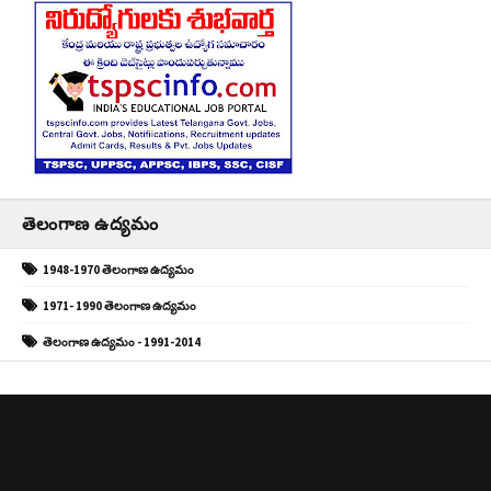
తెలంగాణ ఉద్యమం
1948-1970 తెలంగాణ ఉద్యమం
1971- 1990 తెలంగాణ ఉద్యమం
తెలంగాణ ఉద్యమం - 1991-2014