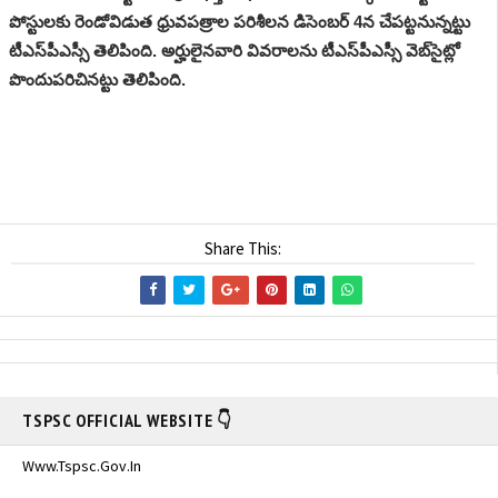
పోస్టులకు రెండోవిడుత ధ్రువపత్రాల పరిశీలన డిసెంబర్ 4న చేపట్టనున్నట్టు
టీఎస్‌పీఎస్సీ తెలిపింది. అర్హులైనవారి వివరాలను టీఎస్‌పీఎస్సీ వెబ్‌సైట్లో
పొందుపరిచినట్టు తెలిపింది.
Share This:
TSPSC OFFICIAL WEBSITE 👇
Www.tspsc.gov.in