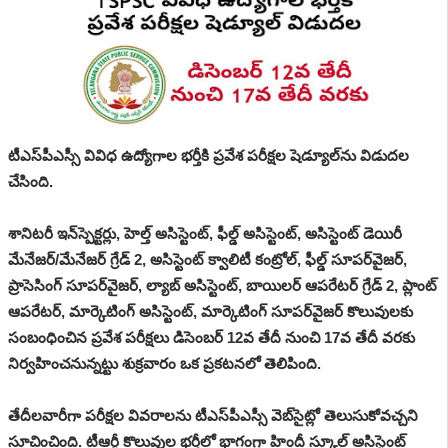
టీఎస్‌పీఎస్సీ వివిధ ఉద్యోగాల భర్తీకి ప్రవేశ పరీక్షల షెడ్యూల్‌ను విడుదల
చేసింది.
శానిటరీ ఇన్‌స్పెక్టర్లు, హెల్త్ అసిస్టెంట్, ఫీల్డ్ అసిస్టెంట్, అసిస్టెంట్ డెయిరీ
మేనేజర్/మేనేజర్ గ్రేడ్ 2, అసిస్టెంట్ క్వాలిటీ కంట్రోల్, ఫీల్డ్ సూపర్‌వైజర్,
ప్రాసెసింగ్ సూపర్‌వైజర్, ల్యాబ్ అసిస్టెంట్, బాయిలర్ ఆపరేటర్ గ్రేడ్ 2, ప్లాంట్
ఆపరేటర్, మార్కెటింగ్ అసిస్టెంట్, మార్కెటింగ్ సూపర్‌వైజర్ కొలువులకు
సంబంధించిన ప్రవేశ పరీక్షలు డిసెంబర్ 12వ తేదీ నుంచి 17వ తేదీ వరకు
నిర్వహించనున్నట్టు శుక్రవారం ఒక ప్రకటనలో తెలిపింది.
తేదీలవారీగా పరీక్షల వివరాలను టీఎస్‌పీఎస్సీ వెబ్‌సైట్లో తెలుసుకోవచ్చని
సూచించింది. టీఆర్టీ కొలువుల భర్తీలో భాగంగా హిందీ స్కూల్ అసిస్టెంట్