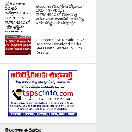
తెలంగాణ విద్యుత్ ఉద్యోగాలు
2025: TGNPDCL &
TSTRANSCOలో 700+ కొత్త
అవకాశాలు! ఇంజనీర్, అకౌంట్స్,
ఇతర పోస్టులకు దరఖాస్తు
చేసుకోండి!
Telangana SSC Results 2025
Declared Download Marks
Sheet with Grades TS 10th
Results
తెలంగాణ ఉద్యమం