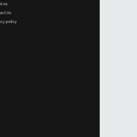
t us
act Us
acy policy