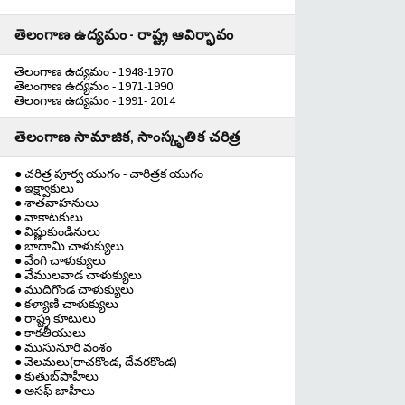
తెలంగాణ ఉద్యమం - రాష్ట్ర ఆవిర్భావం
తెలంగాణ ఉద్యమం - 1948-1970
తెలంగాణ ఉద్యమం - 1971-1990
తెలంగాణ ఉద్యమం - 1991- 2014
తెలంగాణ సామాజిక, సాంస్కృతిక చరిత్ర
● చరిత్ర పూర్వ యుగం - చారిత్రక యుగం
● ఇక్ష్వాకులు
● శాతవాహనులు
● వాకాటకులు
● విష్ణుకుండినులు
● బాదామి చాళుక్యులు
● వేంగి చాళుక్యులు
● వేములవాడ చాళుక్యులు
● ముదిగొండ చాళుక్యులు
● కళ్యాణి చాళుక్యులు
● రాష్ట్ర కూటులు
● కాకతీయులు
● ముసునూరి వంశం
● వెలమలు(రాచకొండ, దేవరకొండ)
● కుతుబ్‌షాహీలు
● అసఫ్ జాహీలు