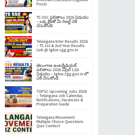
Posts
TS SSC ఫలితాలు 2026 విడుదల
– ఒక్క క్లిక్‌తో మీ రిజల్ట్ చెక్
చేసుకోండి!
Telangana Inter Results 2026
– TS 1st & 2nd Year Results
Link @ tgbie.cgg.gov.in
తెలంగాణ ఇంటర్మీడియట్
ఫలితాలు 2026 ఏప్రిల్ 12న
విడుదల – tgbie.cgg.gov.in లో
చెక్ చేసుకోండి
TGPSC Upcoming Jobs 2026
– Telangana Job Calendar,
Notifications, Vacancies &
Preparation Guide
Telangana Movement
Multiple Choice Questions
Quiz Contest