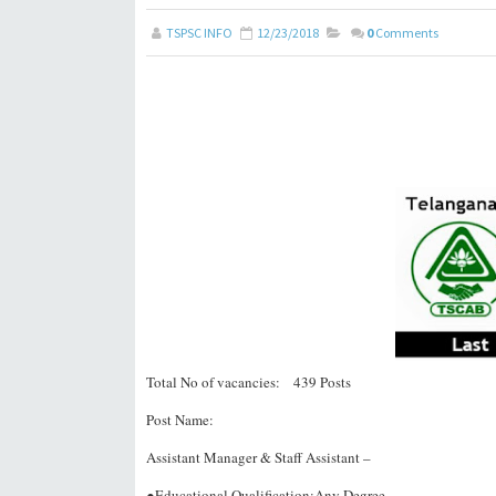
TSPSC INFO
12/23/2018
0
Comments
Total No of vacancies:
439 Posts
Post Name:
Assistant Manager & Staff Assistant –
●Educational Qualification:Any Degree