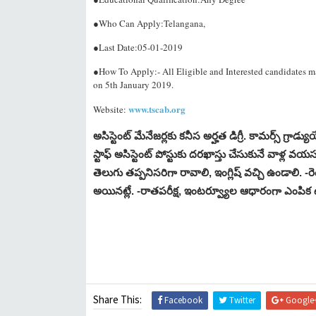
●Who Can Apply:Telangana,
●Last Date:05-01-2019
●How To Apply:- All Eligible and Interested candidates may 
on 5th January 2019.
www.
tscab.org
Website:
అసిస్టెంట్ మేనేజర్లకు కనీస అర్హత డిగ్రీ. కామర్స్ గ్రా
స్టాఫ్ అసిస్టెంట్ పోస్టుకు దరఖాస్తు చేసుకునే వాళ్ల వ
తెలుగు తప్పనిసరిగా రావాలి, ఇంగ్లిష్ వచ్చి ఉండాలి. -
అయినట్లే. -రాతపరీక్ష, ఇంటర్వ్యూల ఆధారంగా ఎంపిక
Share This:
Facebook
Twitter
Google