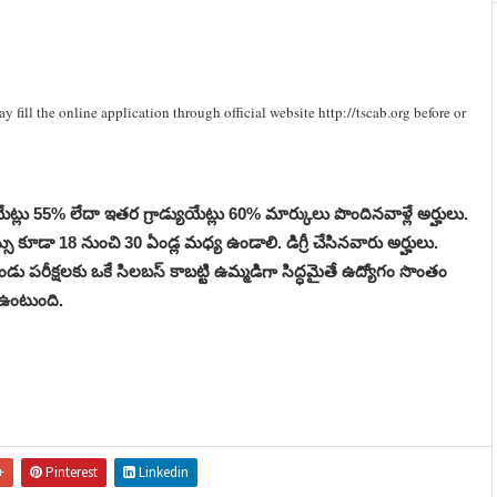
fill the online application through official website http://tscab.org before or
డ్యుయేట్లు 55% లేదా ఇతర గ్రాడ్యుయేట్లు 60% మార్కులు పొందినవాళ్లే అర్హులు.
యస్సు కూడా 18 నుంచి 30 ఏండ్ల మధ్య ఉండాలి. డిగ్రీ చేసినవారు అర్హులు.
రెండు పరీక్షలకు ఒకే సిలబస్ కాబట్టి ఉమ్మడిగా సిద్ధమైతే ఉద్యోగం సొంతం
 ఉంటుంది.
+
Pinterest
Linkedin