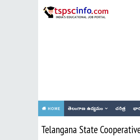
HOME
తెలంగాణ ఉద్యమం
చరిత్ర
భార
Telangana State Cooperativ