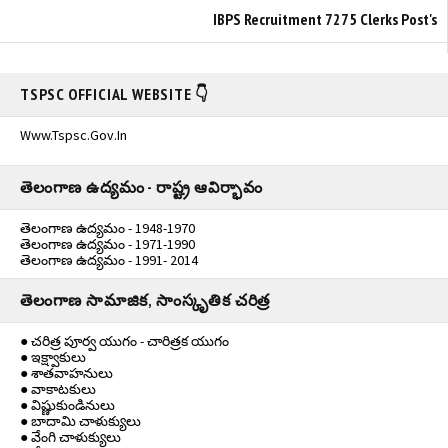
IBPS Recruitment 7275 Clerks Post's
TSPSC OFFICIAL WEBSITE 👇
Www.tspsc.gov.in
తెలంగాణ ఉద్యమం - రాష్ట్ర ఆవిర్భావం
తెలంగాణ ఉద్యమం - 1948-1970
తెలంగాణ ఉద్యమం - 1971-1990
తెలంగాణ ఉద్యమం - 1991- 2014
తెలంగాణ సామాజిక, సాంస్కృతిక చరిత్ర
● చరిత్ర పూర్వ యుగం - చారిత్రక యుగం
● ఇక్ష్వాకులు
● శాతవాహనులు
● వాకాటకులు
● విష్ణుకుండినులు
● బాదామి చాళుక్యులు
● వేంగి చాళుక్యులు