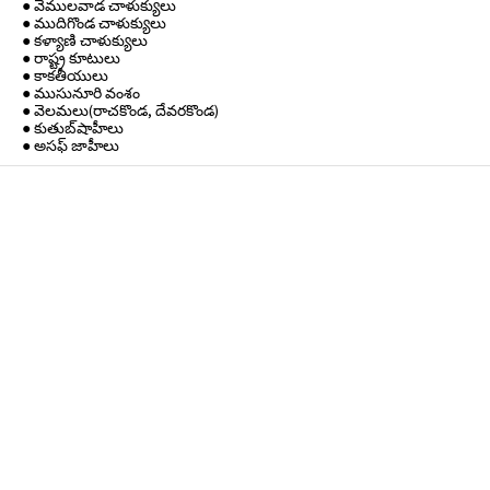
● వేములవాడ చాళుక్యులు
● ముదిగొండ చాళుక్యులు
● కళ్యాణి చాళుక్యులు
● రాష్ట్ర కూటులు
● కాకతీయులు
● ముసునూరి వంశం
● వెలమలు(రాచకొండ, దేవరకొండ)
● కుతుబ్‌షాహీలు
● అసఫ్ జాహీలు