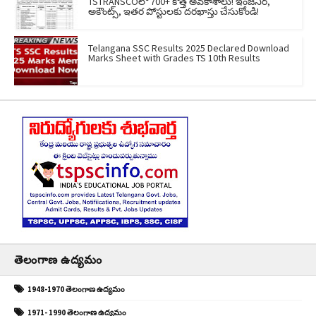
TSTRANSCOలో 700+ కొత్త అవకాశాలు! ఇంజనీర్,
అకౌంట్స్, ఇతర పోస్టులకు దరఖాస్తు చేసుకోండి!
Telangana SSC Results 2025 Declared Download
Marks Sheet with Grades TS 10th Results
తెలంగాణ ఉద్యమం
1948-1970 తెలంగాణ ఉద్యమం
1971- 1990 తెలంగాణ ఉద్యమం