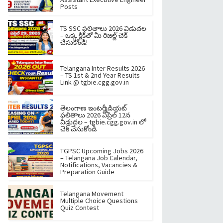
Posts
TS SSC ఫలితాలు 2026 విడుదల
– ఒక్క క్లిక్‌తో మీ రిజల్ట్ చెక్
చేసుకోండి!
Telangana Inter Results 2026
– TS 1st & 2nd Year Results
Link @ tgbie.cgg.gov.in
తెలంగాణ ఇంటర్మీడియట్
ఫలితాలు 2026 ఏప్రిల్ 12న
విడుదల – tgbie.cgg.gov.in లో
చెక్ చేసుకోండి
TGPSC Upcoming Jobs 2026
– Telangana Job Calendar,
Notifications, Vacancies &
Preparation Guide
Telangana Movement
Multiple Choice Questions
Quiz Contest