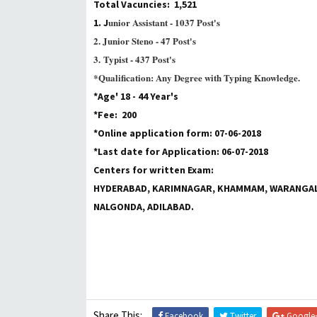
Total Vacuncies: 1,521
unior Assistant - 1037 Post's
1. J
2. J
unior Steno - 47 Post's
3.
Typist - 437 Post's
*Qualification: Any Degree with Typing Knowledge.
*Age' 18 - 44 Year's
*Fee: ₹ 200
*Online application form: 07-06-2018
*Last date for Application: 06-07-2018
Centers for written Exam:
HYDERABAD, KARIMNAGAR, KHAMMAM, WARANGAL
NALGONDA, ADILABAD.
Share This:
Facebook
Twitter
Google