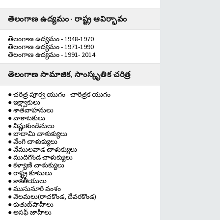
తెలంగాణ ఉద్యమం - రాష్ట్ర ఆవిర్భావం
తెలంగాణ ఉద్యమం - 1948-1970
తెలంగాణ ఉద్యమం - 1971-1990
తెలంగాణ ఉద్యమం - 1991- 2014
తెలంగాణ సామాజిక, సాంస్కృతిక చరిత్ర
● చరిత్ర పూర్వ యుగం - చారిత్రక యుగం
● ఇక్ష్వాకులు
● శాతవాహనులు
● వాకాటకులు
● విష్ణుకుండినులు
● బాదామి చాళుక్యులు
● వేంగి చాళుక్యులు
● వేములవాడ చాళుక్యులు
● ముదిగొండ చాళుక్యులు
● కళ్యాణి చాళుక్యులు
● రాష్ట్ర కూటులు
● కాకతీయులు
● ముసునూరి వంశం
● వెలమలు(రాచకొండ, దేవరకొండ)
● కుతుబ్‌షాహీలు
● అసఫ్ జాహీలు