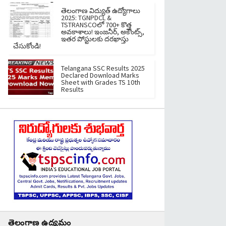
తెలంగాణ విద్యుత్ ఉద్యోగాలు
2025: TGNPDCL &
TSTRANSCOలో 700+ కొత్త
అవకాశాలు! ఇంజనీర్, అకౌంట్స్,
ఇతర పోస్టులకు దరఖాస్తు
చేసుకోండి!
Telangana SSC Results 2025
Declared Download Marks
Sheet with Grades TS 10th
Results
తెలంగాణ ఉద్యమం