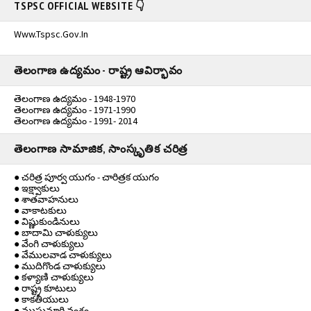
TSPSC OFFICIAL WEBSITE 👇
Www.tspsc.gov.in
తెలంగాణ ఉద్యమం - రాష్ట్ర ఆవిర్భావం
తెలంగాణ ఉద్యమం - 1948-1970
తెలంగాణ ఉద్యమం - 1971-1990
తెలంగాణ ఉద్యమం - 1991- 2014
తెలంగాణ సామాజిక, సాంస్కృతిక చరిత్ర
● చరిత్ర పూర్వ యుగం - చారిత్రక యుగం
● ఇక్ష్వాకులు
● శాతవాహనులు
● వాకాటకులు
● విష్ణుకుండినులు
● బాదామి చాళుక్యులు
● వేంగి చాళుక్యులు
● వేములవాడ చాళుక్యులు
● ముదిగొండ చాళుక్యులు
● కళ్యాణి చాళుక్యులు
● రాష్ట్ర కూటులు
● కాకతీయులు
● ముసునూరి వంశం