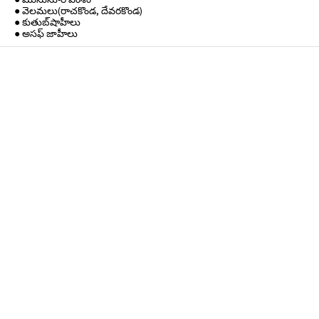
● వెలమలు(రాచకొండ, దేవరకొండ)
● కుతుబ్‌షాహీలు
● అసఫ్ జాహీలు