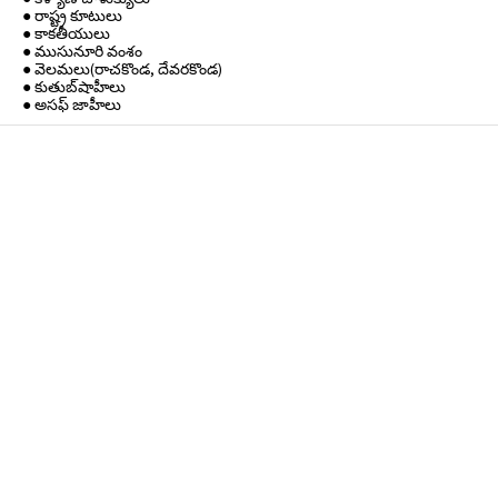
● రాష్ట్ర కూటులు
● కాకతీయులు
● ముసునూరి వంశం
● వెలమలు(రాచకొండ, దేవరకొండ)
● కుతుబ్‌షాహీలు
● అసఫ్ జాహీలు