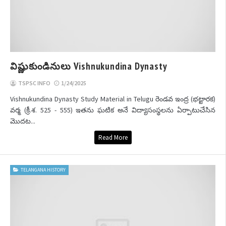
విష్ణుకుండినులు Vishnukundina Dynasty
TSPSC INFO
1/24/2025
Vishnukundina Dynasty Study Material in Telugu రెండవ ఇంద్ర (భట్టారక)
వర్మ (క్రీ.శ. 525 - 555) ఇతను ఘటిక అనే విద్యాసంస్థలను ఏర్పాటుచేసిన
మొదట...
Read More
TELANGANA HISTORY