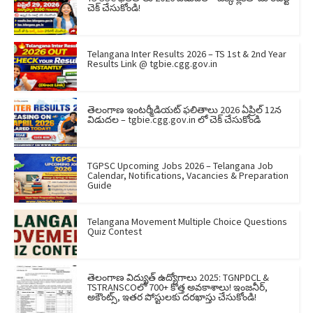
చెక్ చేసుకోండి!
Telangana Inter Results 2026 – TS 1st & 2nd Year
Results Link @ tgbie.cgg.gov.in
తెలంగాణ ఇంటర్మీడియట్ ఫలితాలు 2026 ఏప్రిల్ 12న
విడుదల – tgbie.cgg.gov.in లో చెక్ చేసుకోండి
TGPSC Upcoming Jobs 2026 – Telangana Job
Calendar, Notifications, Vacancies & Preparation
Guide
Telangana Movement Multiple Choice Questions
Quiz Contest
తెలంగాణ విద్యుత్ ఉద్యోగాలు 2025: TGNPDCL &
TSTRANSCOలో 700+ కొత్త అవకాశాలు! ఇంజనీర్,
అకౌంట్స్, ఇతర పోస్టులకు దరఖాస్తు చేసుకోండి!