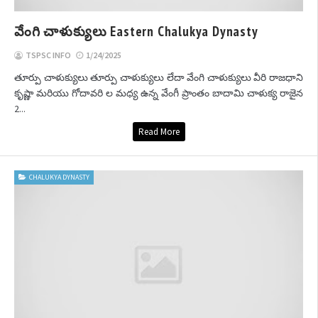
వేంగి చాళుక్యులు Eastern Chalukya Dynasty
TSPSC INFO
1/24/2025
తూర్పు చాళుక్యులు తూర్పు చాళుక్యులు లేదా వేంగి చాళుక్యులు వీరి రాజధాని
కృష్ణా మరియు గోదావరి ల మధ్య ఉన్న వేంగీ ప్రాంతం బాదామి చాళుక్య రాజైన
2...
Read More
CHALUKYA DYNASTY