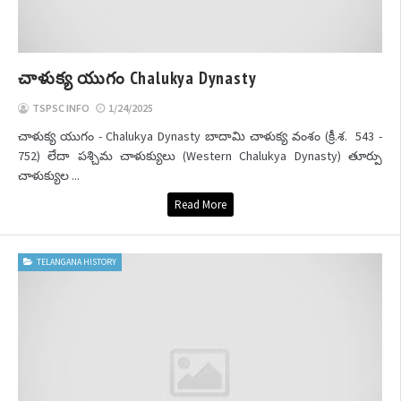
చాళుక్య యుగం Chalukya Dynasty
TSPSC INFO
1/24/2025
చాళుక్య యుగం - Chalukya Dynasty బాదామి చాళుక్య వంశం (క్రీ.శ. 543 -
752) లేదా పశ్చిమ చాళుక్యులు (Western Chalukya Dynasty) తూర్పు
చాళుక్యుల ...
Read More
TELANGANA HISTORY