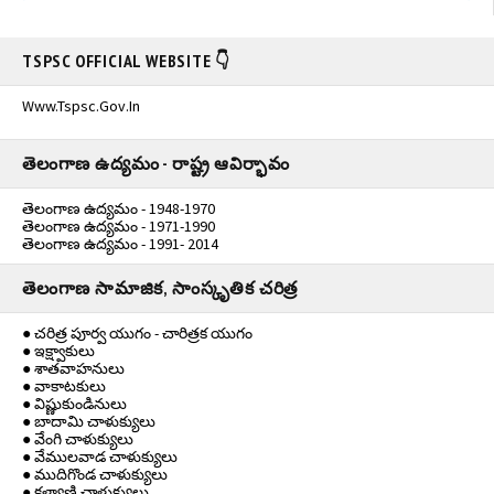
TSPSC OFFICIAL WEBSITE 👇
Www.tspsc.gov.in
తెలంగాణ ఉద్యమం - రాష్ట్ర ఆవిర్భావం
తెలంగాణ ఉద్యమం - 1948-1970
తెలంగాణ ఉద్యమం - 1971-1990
తెలంగాణ ఉద్యమం - 1991- 2014
తెలంగాణ సామాజిక, సాంస్కృతిక చరిత్ర
● చరిత్ర పూర్వ యుగం - చారిత్రక యుగం
● ఇక్ష్వాకులు
● శాతవాహనులు
● వాకాటకులు
● విష్ణుకుండినులు
● బాదామి చాళుక్యులు
● వేంగి చాళుక్యులు
● వేములవాడ చాళుక్యులు
● ముదిగొండ చాళుక్యులు
● కళ్యాణి చాళుక్యులు