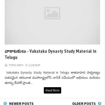
వాకాటకులు - Vakataka Dynasty Study Material In
Telugu
TSPSC INFO
1/24/2025
Vakataka Dynasty Study Material in Telugu శాతవాహన సామ్రాజ్యం
పతనమైన తరువాత మహారాష్ట్రలోని నాసిక్ సమీపంలో అభిరులు మరియు
తూర్పు బీహార్ ప్రాంత...
Read More
NEWER POSTS
OLDER POSTS