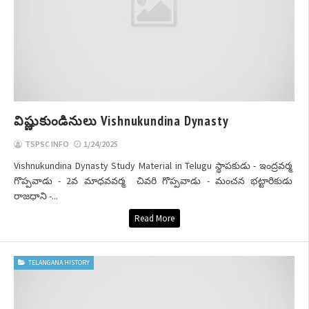
విష్ణుకుండినులు Vishnukundina Dynasty
TSPSC INFO
1/24/2025
Vishnukundina Dynasty Study Material in Telugu స్థాపకుడు - ఇంద్రవర్మ
గొప్పవాడు - 2వ మాధవవర్మ చివరి గొప్పవాడు - మంచన భట్టారికుడు
రాజధాని -...
Read More
TELANGANA HISTORY