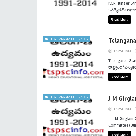
KCR Hunger Stri
: ప్రత్యేక తెలంగా
Read More
Telangana
TELANGANA STATE FORMATION
TSPSC INFO
Telangana Stat
రాష్ట్రంలో ఎన్
Read More
J M Girgla
TELANGANA STATE FORMATION
TSPSC INFO
J M Girglani Co
Committee) Jun
Read More