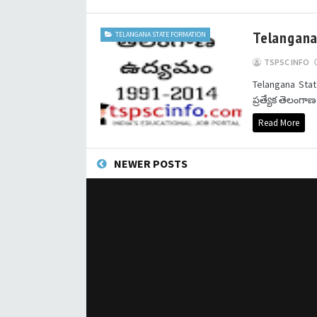
Telangana
TELANGANA STATE FORMATION
TSPSC INFO
Telangana State
ప్రత్యేక తెలంగాణ
Read More
NEWER POSTS