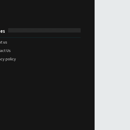
es
t us
act Us
acy policy