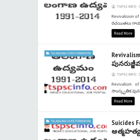
TSPSC INFO
Revivalision o
రచయితలు గాయకు
Read More
Revivalis
TELANGANA STATE FORMATION
పునరుజ్జీ
TSPSC INFO
Revivalism o
సాంస్కృతిక పున
Read More
Suicides
TELANGANA STATE FORMATION
ఆత్మహత్