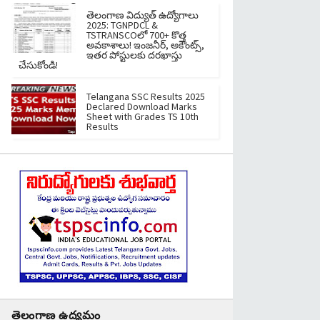
తెలంగాణ విద్యుత్ ఉద్యోగాలు
2025: TGNPDCL &
TSTRANSCOలో 700+ కొత్త
అవకాశాలు! ఇంజనీర్, అకౌంట్స్,
ఇతర పోస్టులకు దరఖాస్తు
చేసుకోండి!
Telangana SSC Results 2025
Declared Download Marks
Sheet with Grades TS 10th
Results
తెలంగాణ ఉద్యమం