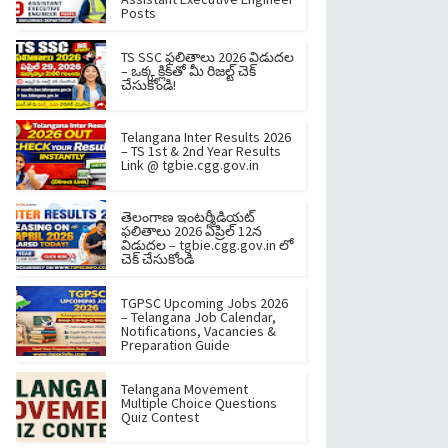
Posts
TS SSC ఫలితాలు 2026 విడుదల
– ఒక్క క్లిక్‌తో మీ రిజల్ట్ చెక్
చేసుకోండి!
Telangana Inter Results 2026
– TS 1st & 2nd Year Results
Link @ tgbie.cgg.gov.in
తెలంగాణ ఇంటర్మీడియట్
ఫలితాలు 2026 ఏప్రిల్ 12న
విడుదల – tgbie.cgg.gov.in లో
చెక్ చేసుకోండి
TGPSC Upcoming Jobs 2026
– Telangana Job Calendar,
Notifications, Vacancies &
Preparation Guide
Telangana Movement
Multiple Choice Questions
Quiz Contest