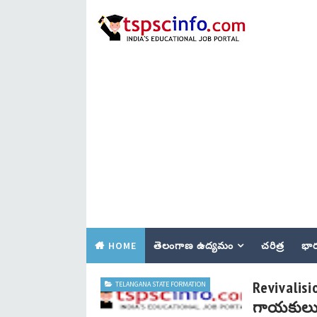
HOME
తెలంగాణ ఉద్యమం
చరిత్ర
భార
Revivalis
TELANGANA STATE FORMATION
గాయకులు,