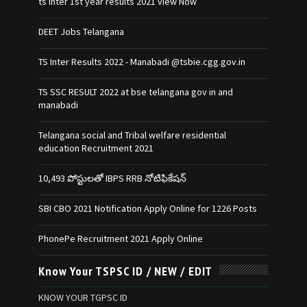
ts inter 1st year results 2021 view Now
DEET Jobs Telangana
TS Inter Results 2022 - Manabadi @tsbie.cgg.gov.in
TS SSC RESULT 2022 at bse telangana gov in and
manabadi
Telangana social and Tribal welfare residential
education Recruitment 2021
10,493 పోస్టులతో IBPS RRB నోటిఫికేషన్‌
SBI CBO 2021 Notification Apply Online for 1226 Posts
PhonePe Recruitment 2021 Apply Online
Know Your TSPSC ID / NEW / EDIT
KNOW YOUR TGPSC ID