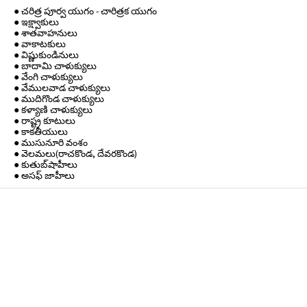
● చరిత్ర పూర్వ యుగం - చారిత్రక యుగం
● ఇక్ష్వాకులు
● శాతవాహనులు
● వాకాటకులు
● విష్ణుకుండినులు
● బాదామి చాళుక్యులు
● వేంగి చాళుక్యులు
● వేములవాడ చాళుక్యులు
● ముదిగొండ చాళుక్యులు
● కళ్యాణి చాళుక్యులు
● రాష్ట్ర కూటులు
● కాకతీయులు
● ముసునూరి వంశం
● వెలమలు(రాచకొండ, దేవరకొండ)
● కుతుబ్‌షాహీలు
● అసఫ్ జాహీలు