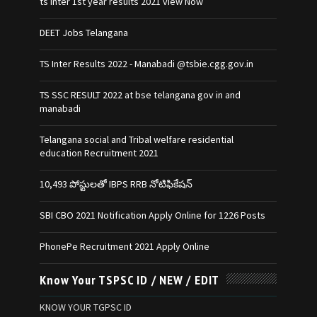
ts inter 1st year results 2021 view Now
DEET Jobs Telangana
TS Inter Results 2022 - Manabadi @tsbie.cgg.gov.in
TS SSC RESULT 2022 at bse telangana gov in and
manabadi
Telangana social and Tribal welfare residential
education Recruitment 2021
10,493 పోస్టులతో IBPS RRB నోటిఫికేషన్‌
SBI CBO 2021 Notification Apply Online for 1226 Posts
PhonePe Recruitment 2021 Apply Online
Know Your TSPSC ID / NEW / EDIT
KNOW YOUR TGPSC ID