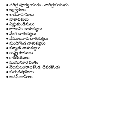
● చరిత్ర పూర్వ యుగం - చారిత్రక యుగం
● ఇక్ష్వాకులు
● శాతవాహనులు
● వాకాటకులు
● విష్ణుకుండినులు
● బాదామి చాళుక్యులు
● వేంగి చాళుక్యులు
● వేములవాడ చాళుక్యులు
● ముదిగొండ చాళుక్యులు
● కళ్యాణి చాళుక్యులు
● రాష్ట్ర కూటులు
● కాకతీయులు
● ముసునూరి వంశం
● వెలమలు(రాచకొండ, దేవరకొండ)
● కుతుబ్‌షాహీలు
● అసఫ్ జాహీలు