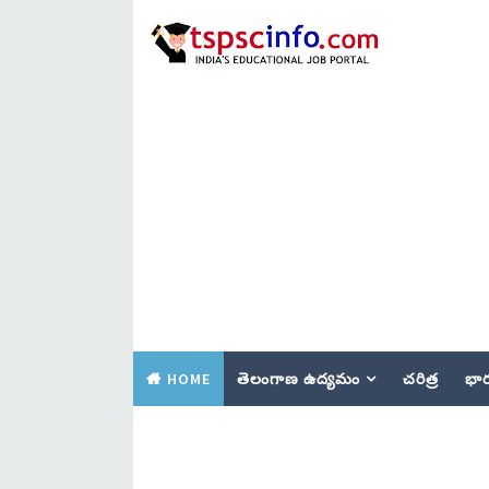
HOME
తెలంగాణ ఉద్యమం
చరిత్ర
భార