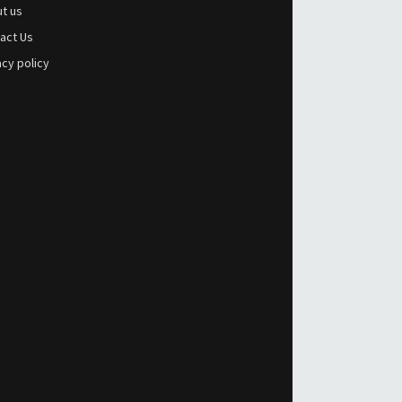
t us
act Us
acy policy