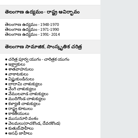
తెలంగాణ ఉద్యమం - రాష్ట్ర ఆవిర్భావం
తెలంగాణ ఉద్యమం - 1948-1970
తెలంగాణ ఉద్యమం - 1971-1990
తెలంగాణ ఉద్యమం - 1991- 2014
తెలంగాణ సామాజిక, సాంస్కృతిక చరిత్ర
● చరిత్ర పూర్వ యుగం - చారిత్రక యుగం
● ఇక్ష్వాకులు
● శాతవాహనులు
● వాకాటకులు
● విష్ణుకుండినులు
● బాదామి చాళుక్యులు
● వేంగి చాళుక్యులు
● వేములవాడ చాళుక్యులు
● ముదిగొండ చాళుక్యులు
● కళ్యాణి చాళుక్యులు
● రాష్ట్ర కూటులు
● కాకతీయులు
● ముసునూరి వంశం
● వెలమలు(రాచకొండ, దేవరకొండ)
● కుతుబ్‌షాహీలు
● అసఫ్ జాహీలు