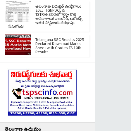
తెలంగాణ విద్యుత్ ఉద్యోగాలు
2025: TGNPDCL &
TSTRANSCOలో 700+ కొత్త
అవకాశాలు! ఇంజనీర్, అకౌంట్స్,
ఇతర పోస్టులకు దరఖాస్తు
చేసుకోండి!
Telangana SSC Results 2025
Declared Download Marks
Sheet with Grades TS 10th
Results
తెలంగాణ ఉద్యమం