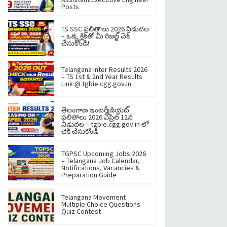
Posts
TS SSC ఫలితాలు 2026 విడుదల
– ఒక్క క్లిక్‌తో మీ రిజల్ట్ చెక్
చేసుకోండి!
Telangana Inter Results 2026
– TS 1st & 2nd Year Results
Link @ tgbie.cgg.gov.in
తెలంగాణ ఇంటర్మీడియట్
ఫలితాలు 2026 ఏప్రిల్ 12న
విడుదల – tgbie.cgg.gov.in లో
చెక్ చేసుకోండి
TGPSC Upcoming Jobs 2026
– Telangana Job Calendar,
Notifications, Vacancies &
Preparation Guide
Telangana Movement
Multiple Choice Questions
Quiz Contest