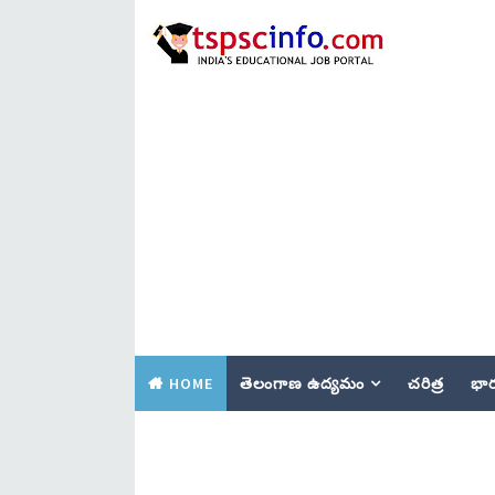
HOME
తెలంగాణ ఉద్యమం
చరిత్ర
భార