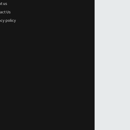
t us
act Us
acy policy