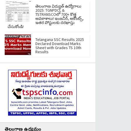
తెలంగాణ విద్యుత్ ఉద్యోగాలు
2025: TGNPDCL &
TSTRANSCOలో 700+ కొత్త
అవకాశాలు! ఇంజనీర్, అకౌంట్స్,
ఇతర పోస్టులకు దరఖాస్తు
చేసుకోండి!
Telangana SSC Results 2025
Declared Download Marks
Sheet with Grades TS 10th
Results
తెలంగాణ ఉద్యమం