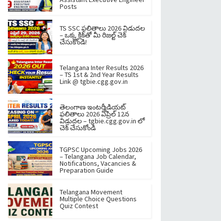
Posts
TS SSC ఫలితాలు 2026 విడుదల
– ఒక్క క్లిక్‌తో మీ రిజల్ట్ చెక్
చేసుకోండి!
Telangana Inter Results 2026
– TS 1st & 2nd Year Results
Link @ tgbie.cgg.gov.in
తెలంగాణ ఇంటర్మీడియట్
ఫలితాలు 2026 ఏప్రిల్ 12న
విడుదల – tgbie.cgg.gov.in లో
చెక్ చేసుకోండి
TGPSC Upcoming Jobs 2026
– Telangana Job Calendar,
Notifications, Vacancies &
Preparation Guide
Telangana Movement
Multiple Choice Questions
Quiz Contest