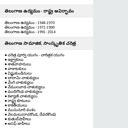
తెలంగాణ ఉద్యమం - రాష్ట్ర ఆవిర్భావం
తెలంగాణ ఉద్యమం - 1948-1970
తెలంగాణ ఉద్యమం - 1971-1990
తెలంగాణ ఉద్యమం - 1991- 2014
తెలంగాణ సామాజిక, సాంస్కృతిక చరిత్ర
● చరిత్ర పూర్వ యుగం - చారిత్రక యుగం
● ఇక్ష్వాకులు
● శాతవాహనులు
● వాకాటకులు
● విష్ణుకుండినులు
● బాదామి చాళుక్యులు
● వేంగి చాళుక్యులు
● వేములవాడ చాళుక్యులు
● ముదిగొండ చాళుక్యులు
● కళ్యాణి చాళుక్యులు
● రాష్ట్ర కూటులు
● కాకతీయులు
● ముసునూరి వంశం
● వెలమలు(రాచకొండ, దేవరకొండ)
● కుతుబ్‌షాహీలు
● అసఫ్ జాహీలు