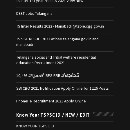
ts inter 1st year results 2021 view Now
DEET Jobs Telangana
TS Inter Results 2022 - Manabadi @tsbie.cgg.gov.in
TS SSC RESULT 2022 at bse telangana gov in and
manabadi
Telangana social and Tribal welfare residential
education Recruitment 2021
10,493 పోస్టులతో IBPS RRB నోటిఫికేషన్‌
SBI CBO 2021 Notification Apply Online for 1226 Posts
PhonePe Recruitment 2021 Apply Online
Know Your TSPSC ID / NEW / EDIT
KNOW YOUR TGPSC ID