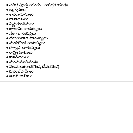
● చరిత్ర పూర్వ యుగం - చారిత్రక యుగం
● ఇక్ష్వాకులు
● శాతవాహనులు
● వాకాటకులు
● విష్ణుకుండినులు
● బాదామి చాళుక్యులు
● వేంగి చాళుక్యులు
● వేములవాడ చాళుక్యులు
● ముదిగొండ చాళుక్యులు
● కళ్యాణి చాళుక్యులు
● రాష్ట్ర కూటులు
● కాకతీయులు
● ముసునూరి వంశం
● వెలమలు(రాచకొండ, దేవరకొండ)
● కుతుబ్‌షాహీలు
● అసఫ్ జాహీలు